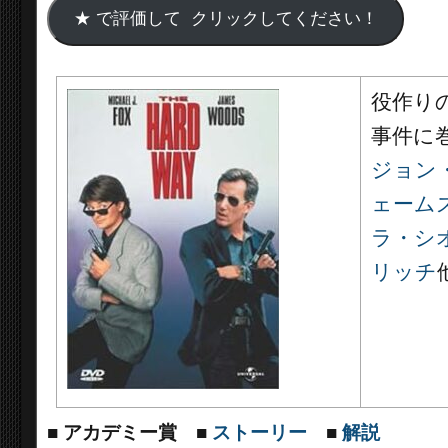
役作り
事件に
ジョン
ェーム
ラ・シ
リッチ
■
アカデミー賞
■
ストーリー
■
解説