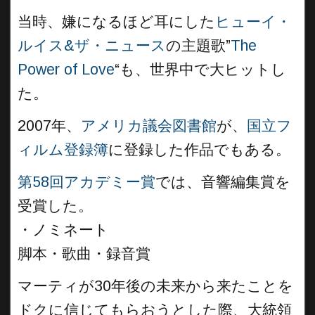
当時、嫌になるほど耳にした
ヒューイ・
ルイス&ザ・ニュース
の主題歌”
The
Power of Love
“も、世界中で大ヒットし
た。
2007年、
アメリカ議会図書館
が、
国立フ
ィルム登録簿
に登録した作品でもある。
第58回アカデミー賞
では、音響編集賞を
受賞した。
・ノミネート
脚本・歌曲・録音賞
マーティが30年後の未来から来たことを
ドクに信じてもらおうとした際、大統領