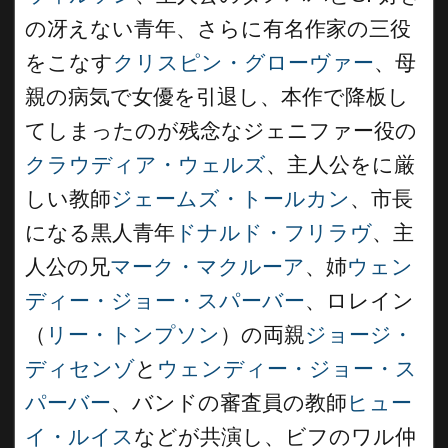
の冴えない青年、さらに有名作家の三役
をこなす
クリスピン・グローヴァー
、母
親の病気で女優を引退し、本作で降板し
てしまったのが残念なジェニファー役の
クラウディア・ウェルズ
、主人公をに厳
しい教師
ジェームズ・トールカン
、市長
になる黒人青年
ドナルド・フリラヴ
、主
人公の兄
マーク・マクルーア
、姉
ウェン
ディー・ジョー・スパーバー
、ロレイン
（
リー・トンプソン
）の両親
ジョージ・
ディセンゾ
と
ウェンディー・ジョー・ス
パーバー
、バンドの審査員の教師
ヒュー
イ・ルイス
などが共演し、ビフのワル仲