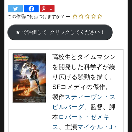
1
この作品に何点つけますか？
高校生とタイムマシン
を開発した科学者が繰
り広げる騒動を描く、
SFコメディの傑作。
製作
スティーヴン・ス
ピルバーグ
、監督、脚
本
ロバート・ゼメキ
ス
、主演
マイケル・J・