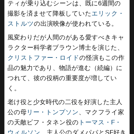
ティが乗り込むシーンは、既に6週間の
撮影を済ませて降板していた
エリック・
ストルツ
の出演映像が使われている。
風変わりだが人間のがある愛すべきキャ
ラクター科学者ブラウン博士を演じた、
クリストファー・ロイド
の怪演もこの作
品の魅力であり、物語が進む（続編）に
つれて、彼の役柄の重要度が増してい
く。
老け役と少女時代の二役を好演した主人
公の母
リー・トンプソン
、マクフライ家
の天敵ビフ・タネン役の
トーマス・F・
ウィルソン
、主人公のダメパパとSF好き