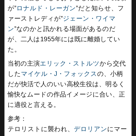
が”
ロナルド・レーガン
”だと知らせ、フ
ァーストレディが”
ジェーン・ワイマ
ン
”なのかと訊かれる場面があるのだ
が、二人は1955年には既に離婚してい
た。
当初の主演
エリック・ストルツ
から交代
した
マイケル・J・フォックス
の、小柄
だが快活で人のいい高校生役は、明るく
愉快なムードの作品イメージに合い、正
に適役と言える。
参考：
テロリストに襲われ、
デロリアン
にマー