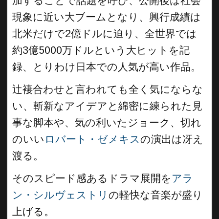
加することで話題を呼び、公開後は社会
現象に近い大ブームとなり、興行成績は
北米だけで2億ドルに迫り、全世界では
約3億5000万ドルという大ヒットを記
録、とりわけ日本での人気が高い作品。
辻褄合わせと言われても全く気にならな
い、斬新なアイデアと綿密に練られた見
事な脚本や、気の利いたジョーク、切れ
のいい
ロバート・ゼメキス
の演出は冴え
渡る。
そのスピード感あるドラマ展開を
アラ
ン・シルヴェストリ
の軽快な音楽が盛り
上げる。