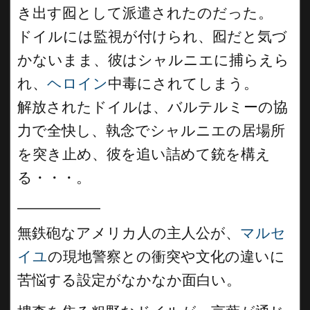
き出す囮として派遣されたのだった。
ドイルには監視が付けられ、囮だと気づ
かないまま、彼はシャルニエに捕らえら
れ、
ヘロイン
中毒にされてしまう。
解放されたドイルは、バルテルミーの協
力で全快し、執念でシャルニエの居場所
を突き止め、彼を追い詰めて銃を構え
る・・・。
__________
無鉄砲なアメリカ人の主人公が、
マルセ
イユ
の現地警察との衝突や文化の違いに
苦悩する設定がなかなか面白い。