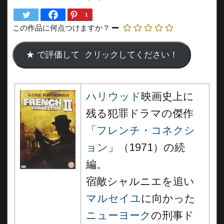
1
この作品に何点つけますか？
ハリウッド
映画史上に
残る犯罪ドラマの傑作
「
フレンチ・コネクシ
ョン
」（1971）の続
編。
宿敵シャルニエを追い
マルセイユ
に向かった
ニューヨーク
の刑事ド