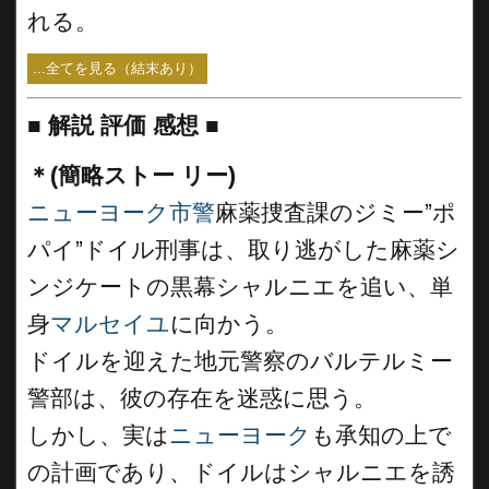
れる。
...全てを見る（結末あり）
■
解説 評価 感想
■
＊(簡略ストー リー)
ニューヨーク市警
麻薬捜査課のジミー”ポ
パイ”ドイル刑事は、取り逃がした麻薬シ
ンジケートの黒幕シャルニエを追い、単
身
マルセイユ
に向かう。
ドイルを迎えた地元警察のバルテルミー
警部は、彼の存在を迷惑に思う。
しかし、実は
ニューヨーク
も承知の上で
の計画であり、ドイルはシャルニエを誘