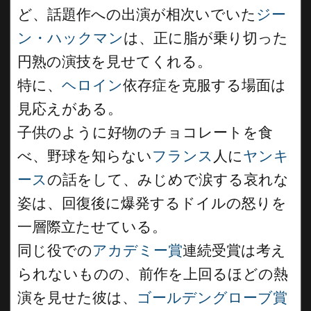
ど、話題作への出演が相次いでいた
ジー
ン・ハックマン
は、正に脂が乗り切った
円熟の演技を見せてくれる。
特に、
ヘロイン
依存症を克服する場面は
見応えがある。
子供のように好物のチョコレートを食
べ、野球を知らない
フランス
人に
ヤンキ
ース
の話をして、みじめで涙する哀れな
姿は、回復後に爆発するドイルの怒りを
一層際立たせている。
同じ役での
アカデミー賞
連続受賞は考え
られないものの、前作を上回るほどの熱
演を見せた彼は、
ゴールデングローブ賞