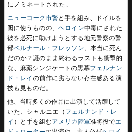
にノミネートされた。
ニューヨーク市警
と手を組み、ドイルを
囮に使うものの、
ヘロイン
中毒にされた
彼を必死に助けようとする地元警察の警
部
ベルナール・フレッソン
、本当に死ん
だのか？謎のまま終わるラストも衝撃的
な、麻薬シンジケートの黒幕
フェルナン
ド・レイ
の前作に劣らない存在感ある演
技も見ものだ。
他、当時多くの作品に出演して活躍して
いた、シャルニエ（
フェルナンド・レ
イ
）と手を組む
アメリカ陸軍
准将役で
エ
ド・ローター
の出演や、主人公が
ヘロイ