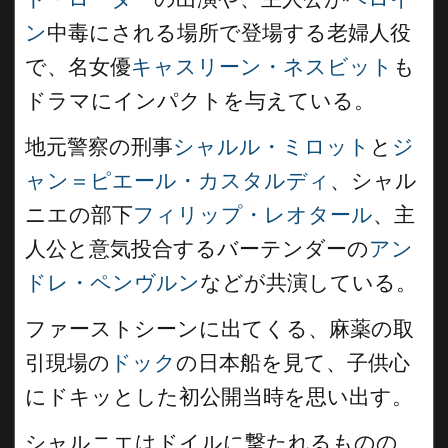
ン
中毒にされる場所で登場する老婦人役
で、名女優
キャスリーン・ネスビット
も
ドラマにインパクトを与えている。
地元警察の刑事
シャルル・ミロット
と
ジ
ャン＝ピエール・カスタルディ
、シャル
ニエの部下
フィリップ・レオタール
、主
人公と意気投合するバーテンダーの
アン
ドレ・ペンヴルン
などが共演している。
ファーストシーンに出てくる、麻薬の取
引現場の
ドック
の日本船を見て、子供心
にドキッとした初公開当時を思い出す。
シャルニエはドイルに撃たれるものの、