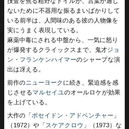
捜査を焦る粗野なドイルが、言葉が通じ
ないために不器用な振るまいばかりして
いる前半は、人間味のある彼の人物像を
実にうまく表現している。
麻薬中毒にされる中盤から、一気に怒り
が爆発するクライックスまで、鬼才
ジョ
ン・フランケンハイマー
のシャープな演
出は冴える。
前作の
ニューヨーク
に続き、緊迫感を感
じさせる
マルセイユ
のオールロケが効果
を上げている。
大作の「
ポセイドン・アドベンチャー
」
（1972）や「
スケアクロウ
」（1973）な