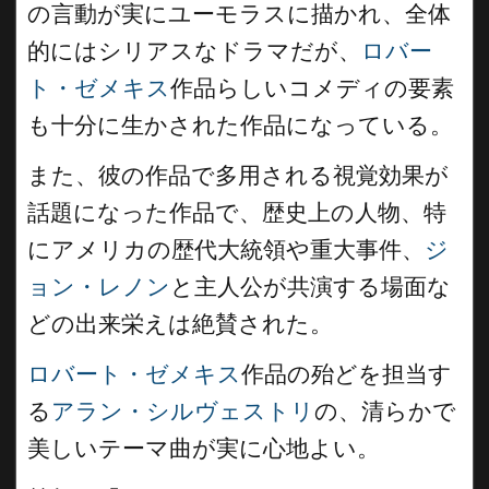
の言動が実にユーモラスに描かれ、全体
的にはシリアスなドラマだが、
ロバー
ト・ゼメキス
作品らしいコメディの要素
も十分に生かされた作品になっている。
また、彼の作品で多用される視覚効果が
話題になった作品で、歴史上の人物、特
にアメリカの歴代大統領や重大事件、
ジ
ョン・レノン
と主人公が共演する場面な
どの出来栄えは絶賛された。
ロバート・ゼメキス
作品の殆どを担当す
る
アラン・シルヴェストリ
の、清らかで
美しいテーマ曲が実に心地よい。