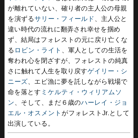
が離れていない、確り者の主人公の母親
を演ずる
サリー・フィールド
、主人公と
違い時代の流れに翻弄され幸せを掴め
ず、結局はフォレストの元に戻り亡くな
る
ロビン・ライト
、軍人としての生活を
奪われ心を閉ざすが、フォレストの純真
さに触れて人生を取り戻す
ゲイリー・シ
ニーズ
、エビ漁に夢を託しながら戦場で
命を落とす
ミケルティ・ウィリアムソ
ン
、そして、まだ６歳の
ハーレイ・ジョ
エル・オスメント
がフォレストJr.として
出演している。