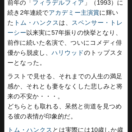
前年の「
フィラデルフィア
」（1993）に
続き2年連続で
アカデミー主演賞
に輝い
た
トム・ハンクス
は、
スペンサー・トレ
ーシー
以来実に57年振りの快挙となり、
前作に続いた名演で、ついにコメディ俳
優から脱皮し、
ハリウッド
のトップスタ
ーとなった。
ラストで見せる、それまでの人生の満足
感か、それとも妻をなくした悲しみと将
来の不安か・・・。
どちらとも取れる、呆然と街道を見つめ
る彼の表情が印象的だ。
トム・ハンクス
とは実際には10歳しか歳