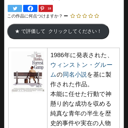
18
この作品に何点つけますか？
1986年に発表された、
ウィンストン・グルー
ム
の
同名小説
を基に製
作された作品。
本能に任せた行動で神
懸り的な成功を収める
純真な青年の半生を歴
史的事件や実在の人物