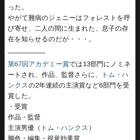
った。
やがて難病のジェニーはフォレストを呼
び寄せ、二人の間に生まれた、息子の存
在を知らせるのだが・・・。
__________
第67回アカデミー賞
では13部門にノミネ
ートされ、作品、監督さらに、
トム・ハ
ンクス
の2年連続の主演賞など6部門を受
賞した。
・受賞
作品・監督
主演男優（
トム・ハンクス
）
脚色・編集・視覚効果賞