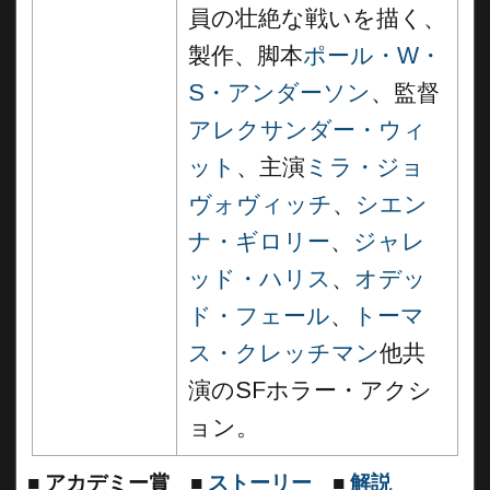
員の壮絶な戦いを描く、
製作、脚本
ポール・W・
S・アンダーソン
、監督
アレクサンダー・ウィ
ット
、主演
ミラ・ジョ
ヴォヴィッチ
、
シエン
ナ・ギロリー
、
ジャレ
ッド・ハリス
、
オデッ
ド・フェール
、
トーマ
ス・クレッチマン
他共
演のSFホラー・アクシ
ョン。
■
アカデミー賞
■
ストーリー
■
解説