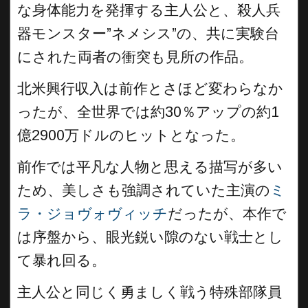
な身体能力を発揮する主人公と、殺人兵
器モンスター”ネメシス”の、共に実験台
にされた両者の衝突も見所の作品。
北米興行収入は前作とさほど変わらなか
ったが、全世界では約30％アップの約1
億2900万ドルのヒットとなった。
前作では平凡な人物と思える描写が多い
ため、美しさも強調されていた主演の
ミ
ラ・ジョヴォヴィッチ
だったが、本作で
は序盤から、眼光鋭い隙のない戦士とし
て暴れ回る。
主人公と同じく勇ましく戦う特殊部隊員