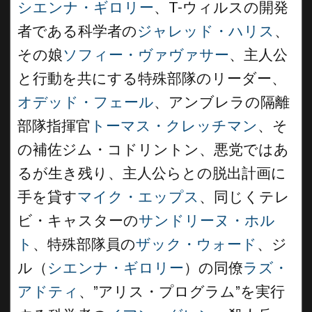
シエンナ・ギロリー
、T-ウィルスの開発
者である科学者の
ジャレッド・ハリス
、
その娘
ソフィー・ヴァヴァサー
、主人公
と行動を共にする特殊部隊のリーダー、
オデッド・フェール
、アンブレラの隔離
部隊指揮官
トーマス・クレッチマン
、そ
の補佐ジム・コドリントン、悪党ではあ
るが生き残り、主人公らとの脱出計画に
手を貸す
マイク・エップス
、同じくテレ
ビ・キャスターの
サンドリーヌ・ホル
ト
、特殊部隊員の
ザック・ウォード
、ジ
ル（
シエンナ・ギロリー
）の同僚
ラズ・
アドティ
、”アリス・プログラム”を実行