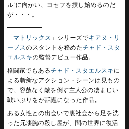
ル”に向かい、ヨセフを捜し始めるのだ
が・・・。
__________
「
マトリックス
」シリーズで
キアヌ・リ
ーブス
のスタントを務めた
チャド・スタ
エルスキ
の監督デビュー作品。
格闘家でもある
チャド・スタエルスキ
に
よる斬新なアクション・シーンは見もの
で、容赦なく敵を倒す主人公の凄まじい
戦いぶりをが話題になった作品。
ある女性との出会いで裏社会から足を洗
った元凄腕の殺し屋が、闇の世界に復活