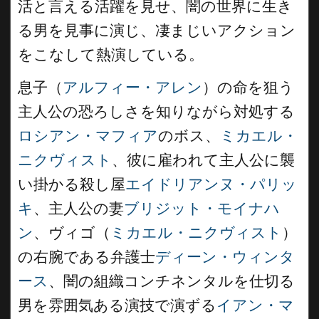
活と言える活躍を見せ、闇の世界に生き
る男を見事に演じ、凄まじいアクション
をこなして熱演している。
息子（
アルフィー・アレン
）の命を狙う
主人公の恐ろしさを知りながら対処する
ロシアン・マフィア
のボス、
ミカエル・
ニクヴィスト
、彼に雇われて主人公に襲
い掛かる殺し屋
エイドリアンヌ・パリッ
キ
、主人公の妻
ブリジット・モイナハ
ン
、ヴィゴ（
ミカエル・ニクヴィスト
）
の右腕である弁護士
ディーン・ウィンタ
ース
、闇の組織コンチネンタルを仕切る
男を雰囲気ある演技で演ずる
イアン・マ