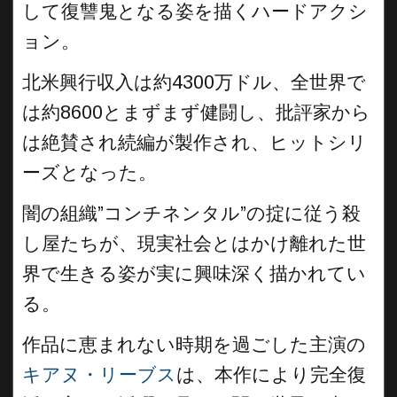
して復讐鬼となる姿を描くハードアクシ
ョン。
北米興行収入は約4300万ドル、全世界で
は約8600とまずまず健闘し、批評家から
は絶賛され続編が製作され、ヒットシリ
ーズとなった。
闇の組織”コンチネンタル”の掟に従う殺
し屋たちが、現実社会とはかけ離れた世
界で生きる姿が実に興味深く描かれてい
る。
作品に恵まれない時期を過ごした主演の
キアヌ・リーブス
は、本作により完全復