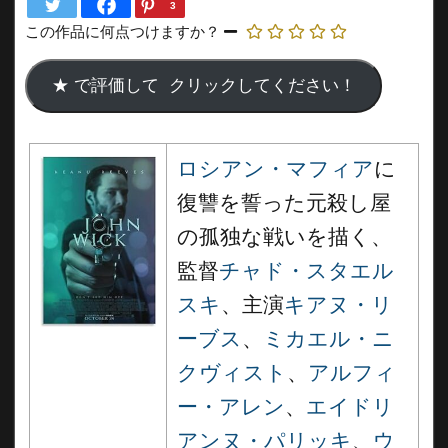
3
この作品に何点つけますか？
ロシアン・マフィア
に
復讐を誓った元殺し屋
の孤独な戦いを描く、
監督
チャド・スタエル
スキ
、主演
キアヌ・リ
ーブス
、
ミカエル・ニ
クヴィスト
、
アルフィ
ー・アレン
、
エイドリ
アンヌ・パリッキ
、
ウ