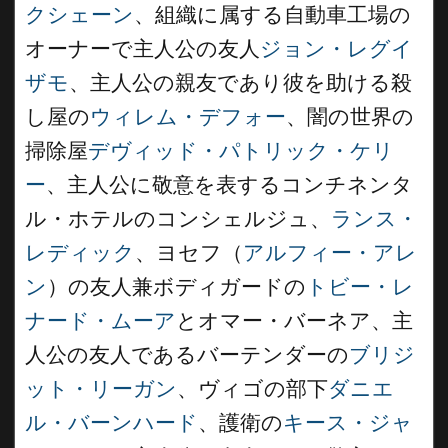
クシェーン
、組織に属する自動車工場の
オーナーで主人公の友人
ジョン・レグイ
ザモ
、主人公の親友であり彼を助ける殺
し屋の
ウィレム・デフォー
、闇の世界の
掃除屋
デヴィッド・パトリック・ケリ
ー
、主人公に敬意を表するコンチネンタ
ル・ホテルのコンシェルジュ、
ランス・
レディック
、ヨセフ（
アルフィー・アレ
ン
）の友人兼ボディガードの
トビー・レ
ナード・ムーア
とオマー・バーネア、主
人公の友人であるバーテンダーの
ブリジ
ット・リーガン
、ヴィゴの部下
ダニエ
ル・バーンハード
、護衛の
キース・ジャ