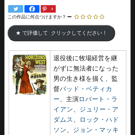
3
この作品に何点つけますか？
退役後に牧場経営を継
がずに無法者になった
男の生き様を描く、監
督
バッド・ベティカ
ー
、主演
ロバート・ラ
イアン
、
ジュリー・ア
ダムス
、
ロック・ハド
ソン
、
ジョン・マッキ