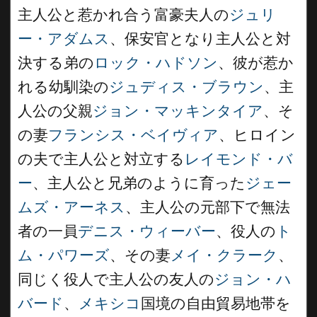
主人公と惹かれ合う富豪夫人の
ジュリ
ー・アダムス
、保安官となり主人公と対
決する弟の
ロック・ハドソン
、彼が惹か
れる幼馴染の
ジュディス・ブラウン
、主
人公の父親
ジョン・マッキンタイア
、そ
の妻
フランシス・ベイヴィア
、ヒロイン
の夫で主人公と対立する
レイモンド・バ
ー
、主人公と兄弟のように育った
ジェー
ムズ・アーネス
、主人公の元部下で無法
者の一員
デニス・ウィーバー
、役人の
ト
ム・パワーズ
、その妻
メイ・クラーク
、
同じく役人で主人公の友人の
ジョン・ハ
バード
、
メキシコ
国境の自由貿易地帯を