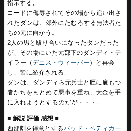
指示する。
コードに侮辱されてその場から追い出さ
れたダンは、郊外にたむろする無法者た
ちの元に向かう。
2人の男と殴り合いになったダンだった
が、その場にいた元部下のダンディ・テ
イラー（
デニス・ウィーバー
）と再会
し、皆に紹介される。
ダンは、ダンディら元兵士と脛に疵もつ
者たちをまとめて悪事を重ね、大金を手
に入れようとするのだが・・・。
■
解説 評価 感想
■
西部劇を得意とする
バッド・ベティカー