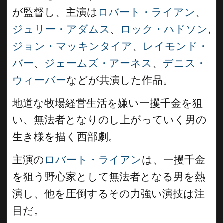
が監督し、主演は
ロバート・ライアン
、
ジュリー・アダムス
、
ロック・ハドソン
,
ジョン・マッキンタイア
、
レイモンド・
バー
、
ジェームズ・アーネス
、
デニス・
ウィーバー
などが共演した作品。
地道な牧場経営生活を嫌い一攫千金を狙
い、無法者となりのし上がっていく男の
生き様を描く西部劇。
主演の
ロバート・ライアン
は、一攫千金
を狙う野心家として無法者となる男を熱
演し、他を圧倒するその力強い演技は注
目だ。