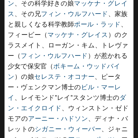
ン
、その科学好きの娘
マッケナ・グレイ
ス
、その兄
フィン・ウルフハード
、家族
と親しくなる科学教師
ポール・ラッド
、
フィービー（
マッケナ・グレイス
）のク
ラスメイト、ローガン・キム、トレヴァ
ー（
フィン・ウルフハード
）が惹かれる
少女で保安官（
ボキーム・ウッドバイ
ン
）の娘
セレステ・オコナー
、ピータ
ー・ヴェンクマン博士の
ビル・マーレ
イ
、レイモンド”レイ”スタンツ博士の
ダ
ン・エイクロイド
、ウィンストン・ゼド
モアの
アーニー・ハドソン
、ディナ・バ
レットの
シガニー・ウィーバー
、ジャニ