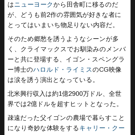
は
ニューヨーク
から田舎町に移るのだ
が、どうも前2作の雰囲気が好きな者に
とってはいまいち物足りない内容だ。
そのため郷愁を誘うようなシーンが多
く、クライマックスでお馴染みのメンバ
ーと共に登場する、イゴン・スペングラ
ー博士の
ハロルド・ライミス
のCG映像
は涙を誘う演出となっている。
北米興行収入は約1億2900万ドル、全世
界では2億ドルを超すヒットとなった。
疎遠だった父イゴンの農場で暮らすこと
になり奇妙な体験をする
キャリー・クー