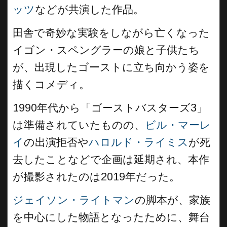
ッツ
などが共演した作品。
田舎で奇妙な実験をしながら亡くなった
イゴン・スペングラーの娘と子供たち
が、出現したゴーストに立ち向かう姿を
描くコメディ。
1990年代から「ゴーストバスターズ3」
は準備されていたものの、
ビル・マーレ
イ
の出演拒否や
ハロルド・ライミス
が死
去したことなどで企画は延期され、本作
が撮影されたのは2019年だった。
ジェイソン・ライトマン
の脚本が、家族
を中心にした物語となったために、舞台