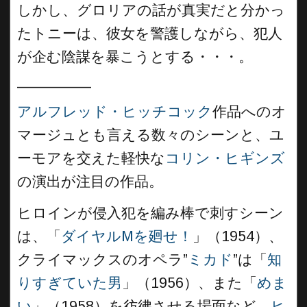
しかし、グロリアの話が真実だと分かっ
たトニーは、彼女を警護しながら、犯人
が企む陰謀を暴こうとする・・・。
_________
アルフレッド・ヒッチコック
作品へのオ
マージュとも言える数々のシーンと、ユ
ーモアを交えた軽快な
コリン・ヒギンズ
の演出が注目の作品。
ヒロインが侵入犯を編み棒で刺すシーン
は、「
ダイヤルMを廻せ！
」（1954）、
クライマックスのオペラ”
ミカド
”は「
知
りすぎていた男
」（1956）、また「
めま
い
」（1958）を彷彿させる場面など、
ヒ