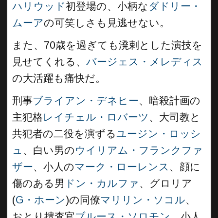
ハリウッド
初登場の、小柄な
ダドリー・
ムーア
の可笑しさも見逃せない。
また、70歳を過ぎても溌剌とした演技を
見せてくれる、
バージェス・メレディス
の大活躍も痛快だ。
刑事
ブライアン・デネヒー
、暗殺計画の
主犯格
レイチェル・ロバーツ
、大司教と
共犯者の二役を演ずる
ユージン・ロッシ
ュ
、白い男の
ウイリアム・フランクファ
ザー
、小人の
マーク・ローレンス
、顔に
傷のある男
ドン・カルファ
、グロリア
(
G・ホーン
)の同僚
マリリン・ソコル
、
おとり捜査官
ブルース・ソロモン
、小人