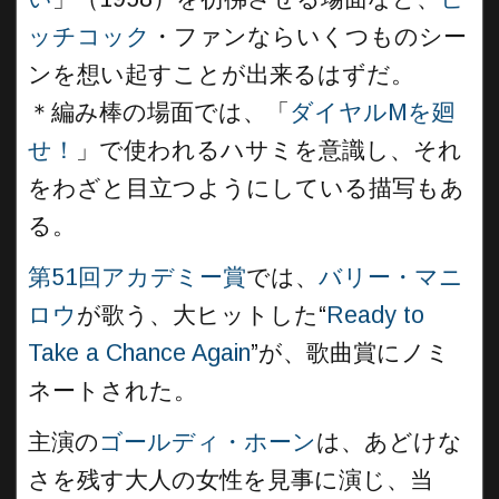
ッチコック
・ファンならいくつものシー
ンを想い起すことが出来るはずだ。
＊編み棒の場面では、「
ダイヤルMを廻
せ！
」で使われるハサミを意識し、それ
をわざと目立つようにしている描写もあ
る。
第51回アカデミー賞
では、
バリー・マニ
ロウ
が歌う、大ヒットした“
Ready to
Take a Chance Again
”が、歌曲賞にノミ
ネートされた。
主演の
ゴールディ・ホーン
は、あどけな
さを残す大人の女性を見事に演じ、当