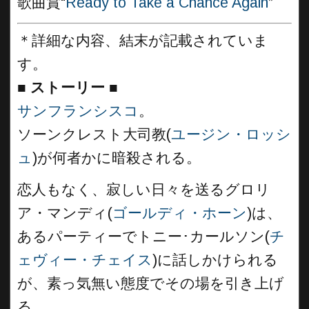
歌曲賞“
Ready to Take a Chance Again
”
＊詳細な内容、結末が記載されていま
す。
■
ストーリー ■
サンフランシスコ
。
ソーンクレスト大司教(
ユージン・ロッシ
ュ
)が何者かに暗殺される。
恋人もなく、寂しい日々を送るグロリ
ア・マンディ(
ゴールディ・ホーン
)は、
あるパーティーでトニー･カールソン(
チ
ェヴィー・チェイス
)に話しかけられる
が、素っ気無い態度でその場を引き上げ
る。