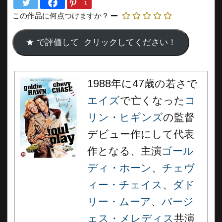
1
この作品に何点つけますか？
1988年に47歳の若さで
エイズ
で亡くなった
コ
リン・ヒギンズ
の監督
デビュー作にして代表
作となる、主演
ゴール
ディ・ホーン
、
チェヴ
ィー・チェイス
、
ダド
リー・ムーア
、
バージ
ェス・メレディス
共演