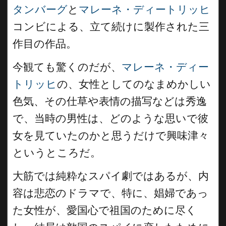
タンバーグ
と
マレーネ・ディートリッヒ
コンビによる、立て続けに製作された三
作目の作品。
今観ても驚くのだが、
マレーネ・ディー
トリッヒ
の、女性としてのなまめかしい
色気、その仕草や表情の描写などは秀逸
で、当時の男性は、どのような思いで彼
女を見ていたのかと思うだけで興味津々
というところだ。
大筋では純粋なスパイ劇ではあるが、内
容は悲恋のドラマで、特に、娼婦であっ
た女性が、愛国心で祖国のために尽く