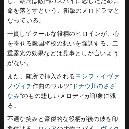
し、結局は敵国のスパイに恋したために
命を落とすという、衝撃のメロドラマと
なっている。
一貫してクールな役柄のヒロインが、心
を寄せる敵国将校の想いを強調する、二
重露光の効果などは見事としか言いよう
がない。
また、随所で挿入される
ヨシフ・イヴァ
ノヴィチ
作曲のワルツ”
ドナウ川のさざ
なみ
”のもの悲しいメロディが印象に残
る。
不適な笑みと豪傑的な役柄が後の彼を印
象付ける、
ロシア
の大物スパイ、
ヴィク