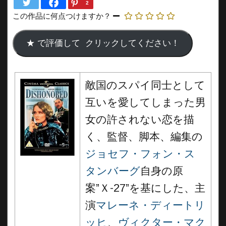
2
この作品に何点つけますか？
敵国のスパイ同士として
互いを愛してしまった男
女の許されない恋を描
く、監督、脚本、編集の
ジョセフ・フォン・ス
タンバーグ
自身の原
案”Ｘ-27”を基にした、主
演
マレーネ・ディートリ
ッヒ
、
ヴィクター・マク