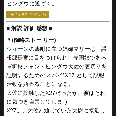
ヒンダウに近づく。
...全てを見る（結末あり）
■
解説 評価 感想 ■
＊(簡略ストー リー)
ウィーン
の裏町に立つ娼婦マリーは、諜
報部長官に目をつけられ、売国奴である
軍将校フォン・ヒンダウ大佐の裏切りを
証明するためのスパイ”X27”として諜報
活動を始めることになる。
大佐に接触したX27だったが、彼はそれ
に気づき自害してしまう。
X27は、大佐と通じていた大尉に接近し