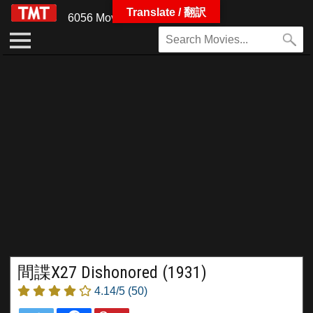
Translate / 翻訳
6056 Movies
間諜X27 Dishonored (1931)
4.14/5
(50)