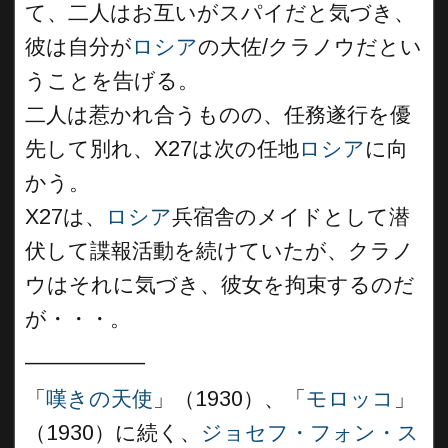
て、二人はお互いがスパイだと気づき、
彼は自分が
ロシア
の大佐/クラノウだとい
うことを告げる。
二人は惹かれ合うものの、任務遂行を優
先して別れ、X27は次の任地
ロシア
に向
かう。
X27は、
ロシア
兵宿舎のメイドとして潜
伏して諜報活動を続けていたが、クラノ
ウはそれに気づき、彼女を拘束するのだ
が・・・。
__________
「
嘆きの天使
」（1930）、「
モロッコ
」
（1930）に続く、
ジョセフ・フォン・ス