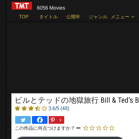
6056 Movies
TOP
タイトル
公開年
ジャンル
メニュー
ビルとテッドの地獄旅行 Bill & Ted’s Bogu
3.6/5
(48)
1
この作品に何点つけますか？