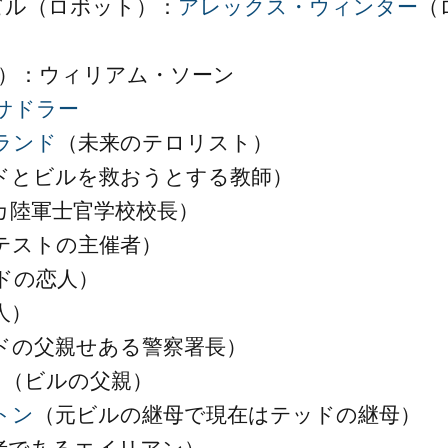
ビル（ロボット）：
アレックス・ウィンター
（
期）：ウィリアム・ソーン
サドラー
ランド
（未来のテロリスト）
ドとビルを救おうとする教師）
カ陸軍士官学校校長）
テストの主催者）
ドの恋人）
人）
ドの父親せある警察署長）
ラ（ビルの父親）
トン
（元ビルの継母で現在はテッドの継母）