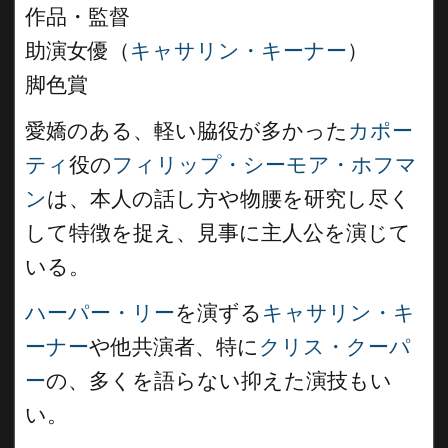
作品・監督
助演女優（
キャサリン・キーナー
）
脚色賞
愛嬌のある、軽い脇役が多かった
カポー
ティ
役の
フィリップ・シーモア・ホフマ
ン
は、本人の話し方や物腰を研究し尽く
して特徴を捉え、見事に主人公を演じて
いる。
ハーパー・リー
を演ずる
キャサリン・キ
ーナー
や他共演者、特に
クリス・クーパ
ー
の、多くを語らない抑えた演技もい
い。