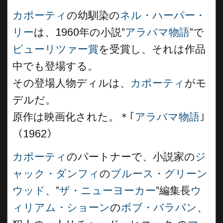
カポーティ
の幼馴染の
ネル・ハーパー・
リー
は、1960年の小説”
アラバマ物語
”で
ピューリツァー賞
を受賞し、それは作品
中でも登場する。
その登場人物ディルは、
カポーティ
がモ
デルだ。
原作は映画化された。＊｢
アラバマ物語
｣
（1962）
カポーティ
のパートナーで、小説家の
ジ
ャック・ダンフィ
の
ブルース・グリーン
ウッド
、”
ザ・ニューヨーカー
”編集長
ウ
ィリアム・ショーン
の
ボブ・バラバン
、