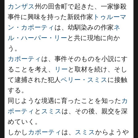
カンザス
州の田舎町で起きた、一家惨殺
事件に興味を持った新鋭作家
トゥルーマ
ン・カポーティ
は、幼馴染みの作家
ネ
ル・ハーパー・リー
と共に現地に向か
う。
カポーティ
は、事件そのものを小説にす
ることを考え、
リー
と取材を続け、そし
て逮捕された犯人
ペリー・スミス
に接触
する。
同じような境遇に育ったことを知った
カ
ポーティ
と
スミス
は、その後、親交を深
めていく。
しかし
カポーティ
は、
スミス
からようや