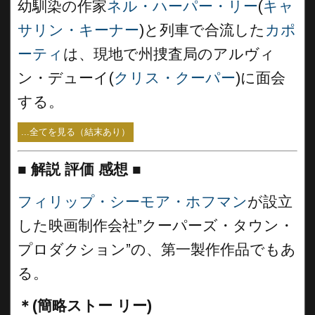
幼馴染の作家
ネル・ハーパー・リー
(
キャ
サリン・キーナー
)と列車で合流した
カポ
ーティ
は、現地で州捜査局のアルヴィ
ン・デューイ(
クリス・クーパー
)に面会
する。
...全てを見る（結末あり）
■
解説 評価 感想 ■
フィリップ・シーモア・ホフマン
が設立
した映画制作会社”クーパーズ・タウン・
プロダクション”の、第一製作作品でもあ
る。
＊(簡略ストー リー)