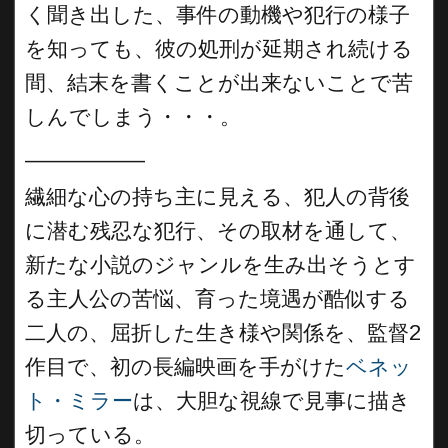
く聞き出した、事件の動機や犯行の様子
を知っても、彼の処刑が延期され続ける
間、結末を書くことが出来ないことで苦
しんでしまう・・・。
__________
繊細な心の持ち主に見える、犯人の背後
に潜む残忍な犯行、その取材を通して、
新たな小説のジャンルを生み出そうとす
る主人公の苦悩、育った境遇が酷似する
二人の、屈折した生き様や関係を、監督2
作目で、初の長編映画を手がけた
ベネッ
ト・ミラー
は、大胆な視線で見事に描き
切っている。