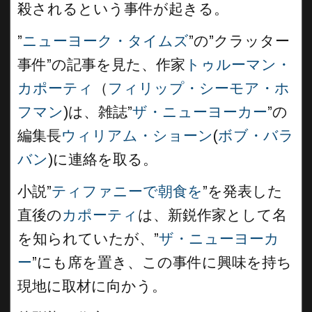
殺されるという事件が起きる。
”
ニューヨーク・タイムズ
”の”クラッター
事件”の記事を見た、作家
トゥルーマン・
カポーティ
（
フィリップ・シーモア・ホ
フマン
)は、雑誌”
ザ・ニューヨーカー
”の
編集長
ウィリアム・ショーン
(
ボブ・バラ
バン
)に連絡を取る。
小説”
ティファニーで朝食を
”を発表した
直後の
カポーティ
は、新鋭作家として名
を知られていたが、”
ザ・ニューヨーカ
ー
”にも席を置き、この事件に興味を持ち
現地に取材に向かう。