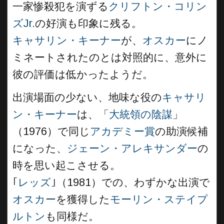
一家惨殺犯を演ずる
クリフトン・コリン
ズJr.
の好演も印象に残る。
キャサリン・キーナー
が、
オスカー
にノ
ミネートされたのとは対照的に、意外に
彼の評価は低かったようだ。
出演場面の少ない、地味な役の
キャサリ
ン・キーナー
は、「
大統領の陰謀
」
（1976）で同じ
アカデミー賞
の助演候補
になった、
ジェーン・アレキサンダー
の
時を思い起こさせる。
｢
レッズ
｣（1981）での、わずかな出演で
オスカー
を獲得した
モーリン・ステイプ
ルトン
も同様だ。