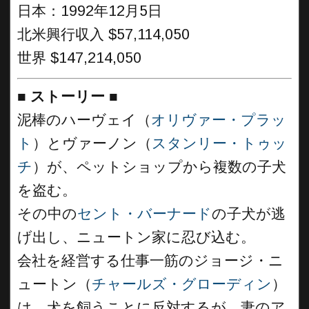
日本：1992年12月5日
北米興行収入 $57,114,050
世界 $147,214,050
■
ストーリー
■
泥棒のハーヴェイ（
オリヴァー・プラッ
ト
）とヴァーノン（
スタンリー・トゥッ
チ
）が、ペットショップから複数の子犬
を盗む。
その中の
セント・バーナード
の子犬が逃
げ出し、ニュートン家に忍び込む。
会社を経営する仕事一筋のジョージ・ニ
ュートン（
チャールズ・グローディン
）
は、犬を飼うことに反対するが、妻のア