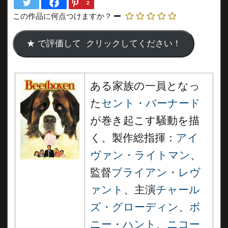
2
この作品に何点つけますか？
ある家族の一員となっ
た
セント・バーナード
が巻き起こす騒動を描
く、製作総指揮：
アイ
ヴァン・ライトマン
、
監督
ブライアン・レヴ
ァント
、主演
チャール
ズ・グローディン
、
ボ
ニー・ハント
、
ニコー