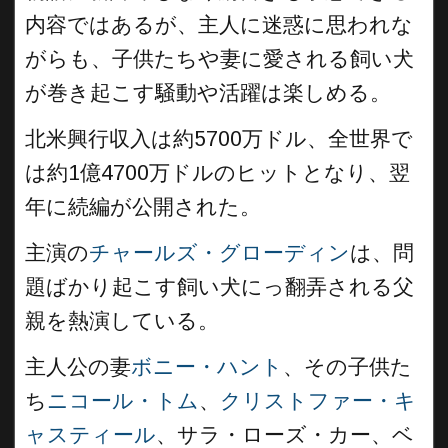
内容ではあるが、主人に迷惑に思われな
がらも、子供たちや妻に愛される飼い犬
が巻き起こす騒動や活躍は楽しめる。
北米興行収入は約5700万ドル、全世界で
は約1億4700万ドルのヒットとなり、翌
年に続編が公開された。
主演の
チャールズ・グローディン
は、問
題ばかり起こす飼い犬にっ翻弄される父
親を熱演している。
主人公の妻
ボニー・ハント
、その子供た
ち
ニコール・トム
、
クリストファー・キ
ャスティール
、サラ・ローズ・カー、ベ