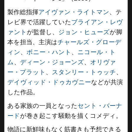
製作総指揮
アイヴァン・ライトマン
、テ
レビ界で活躍していた
ブライアン・レヴ
ァント
が監督し、
ジョン・ヒューズ
が脚
本を担当、主演は
チャールズ・グローデ
ィン
、
ボニー・ハント
、
ニコール・ト
ム
、
ディーン・ジョーンズ
、
オリヴァ
ー・プラット
、
スタンリー・トゥッチ
、
デイヴィッド・ドゥカヴニー
などが共演
した作品。
ある家族の一員となった
セント・バーナ
ード
が巻き起こす騒動を描くコメディ。
物語に新鮮味もなく筋書きも予想できる