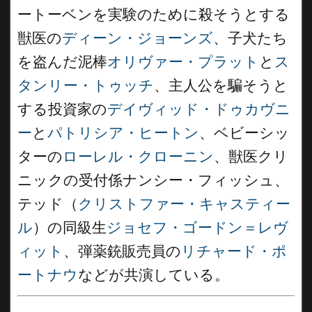
ートーベンを実験のために殺そうとする
獣医の
ディーン・ジョーンズ
、子犬たち
を盗んだ泥棒
オリヴァー・プラット
と
ス
タンリー・トゥッチ
、主人公を騙そうと
する投資家の
デイヴィッド・ドゥカヴニ
ー
と
パトリシア・ヒートン
、ベビーシッ
ターの
ローレル・クローニン
、獣医クリ
ニックの受付係ナンシー・フィッシュ、
テッド（
クリストファー・キャスティー
ル
）の同級生
ジョセフ・ゴードン＝レヴ
ィット
、弾薬銃販売員の
リチャード・ポ
ートナウ
などが共演している。