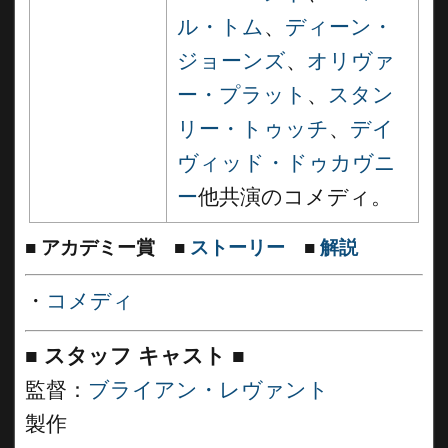
ル・トム
、
ディーン・
ジョーンズ
、
オリヴァ
ー・プラット
、
スタン
リー・トゥッチ
、
デイ
ヴィッド・ドゥカヴニ
ー
他共演のコメディ。
■
アカデミー賞
■
ストーリー
■
解説
・
コメディ
■
スタッフ キャスト
■
監督：
ブライアン・レヴァント
製作