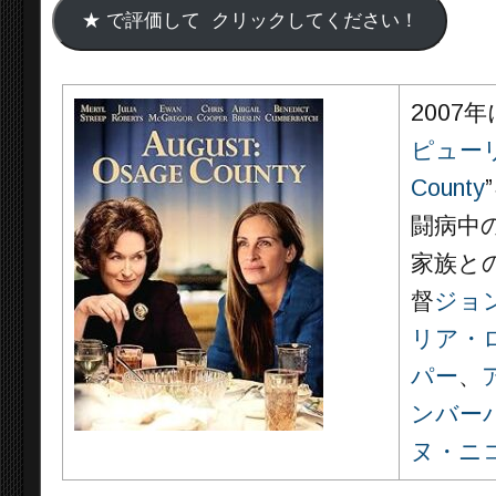
2007
ピュー
County
闘病中
家族と
督
ジョ
リア・
パー
、
ンバー
ヌ・ニ