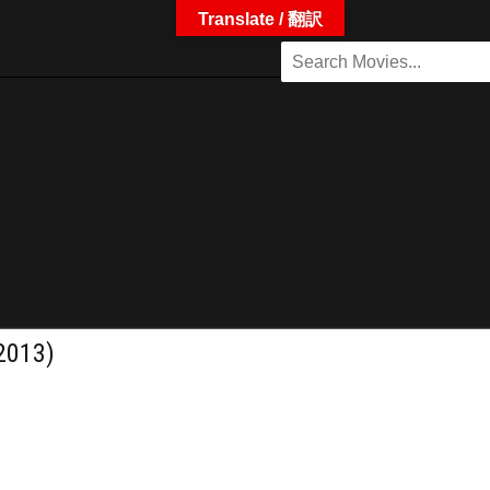
Translate / 翻訳
013)