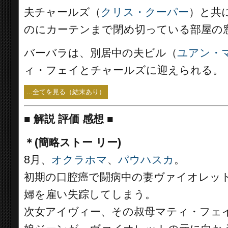
夫チャールズ（
クリス・クーパー
）と共
のにカーテンまで閉め切っている部屋の
バーバラは、別居中の夫ビル（
ユアン・
ィ・フェイとチャールズに迎えられる。
...全てを見る（結末あり）
■
解説 評価 感想
■
＊(簡略ストー リー)
8月、
オクラホマ
、
パウハスカ
。
初期の口腔癌で闘病中の妻ヴァイオレッ
婦を雇い失踪してしまう。
次女アイヴィー、その叔母マティ・フェ