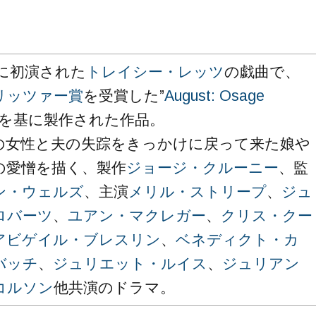
年に初演された
トレイシー・レッツ
の戯曲で、
リッツァー賞
を受賞した”
August: Osage
”を基に製作された作品。
の女性と夫の失踪をきっかけに戻って来た娘や
の愛憎を描く、製作
ジョージ・クルーニー
、監
ン・ウェルズ
、主演
メリル・ストリープ
、
ジュ
ロバーツ
、
ユアン・マクレガー
、
クリス・クー
アビゲイル・ブレスリン
、
ベネディクト・カ
バッチ
、
ジュリエット・ルイス
、
ジュリアン
コルソン
他共演のドラマ。