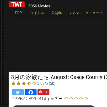
6056 Movies
TOP
タイトル
公開年
ジャンル
メニュー
8月の家族たち August: Osage County (2
3.68/5
(50)
1
この作品に何点つけますか？