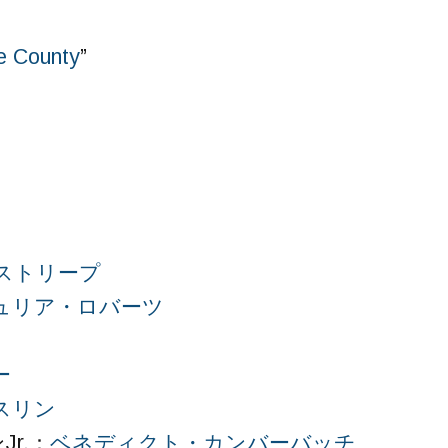
e County
”
ストリープ
ュリア・ロバーツ
ー
スリン
r.：
ベネディクト・カンバーバッチ