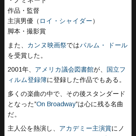
・ノミネート
作品・監督
主演男優（
ロイ・シャイダー
）
脚本・撮影賞
また、
カンヌ映画祭
では
パルム・ ドール
を受賞した。
2001年、
アメリカ議会図書館
が、
国立フ
ィルム登録簿
に登録した作品でもある。
多くの楽曲の中で、その後スタンダード
となった”
On Broadway
”は心に残る名曲
だ。
主人公を熱演し、
アカデミー主演賞
にノ