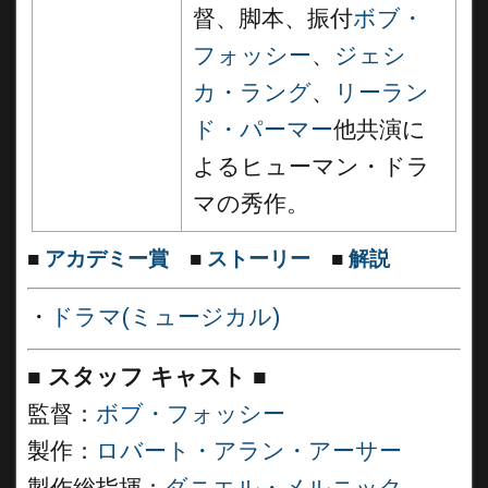
督、脚本、振付
ボブ・
フォッシー
、
ジェシ
カ・ラング
、
リーラン
ド・パーマー
他共演に
よるヒューマン・ドラ
マの秀作。
■
アカデミー賞
■
ストーリー
■
解説
・
ドラマ(ミュージカル)
■
スタッフ キャスト ■
監督：
ボブ・フォッシー
製作：
ロバート・アラン・アーサー