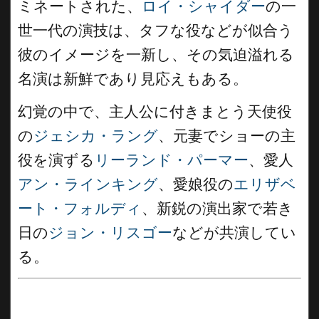
ミネートされた、
ロイ・シャイダー
の一
世一代の演技は、タフな役などが似合う
彼のイメージを一新し、その気迫溢れる
名演は新鮮であり見応えもある。
幻覚の中で、主人公に付きまとう天使役
の
ジェシカ・ラング
、元妻でショーの主
役を演ずる
リーランド・パーマー
、愛人
アン・ラインキング
、愛娘役の
エリザベ
ート・フォルディ
、新鋭の演出家で若き
日の
ジョン・リスゴー
などが共演してい
る。