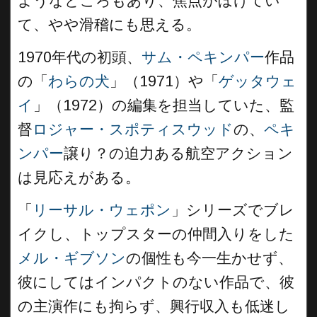
ようなところもあり、焦点がぼけてい
て、やや滑稽にも思える。
1970年代の初頭、
サム・ペキンパー
作品
の「
わらの犬
」（1971）や「
ゲッタウェ
イ
」（1972）の編集を担当していた、監
督
ロジャー・スポティスウッド
の、
ペキ
ンパー
譲り？の迫力ある航空アクション
は見応えがある。
「
リーサル・ウェポン
」シリーズでブレ
イクし、トップスターの仲間入りをした
メル・ギブソン
の個性も今一生かせず、
彼にしてはインパクトのない作品で、彼
の主演作にも拘らず、興行収入も低迷し