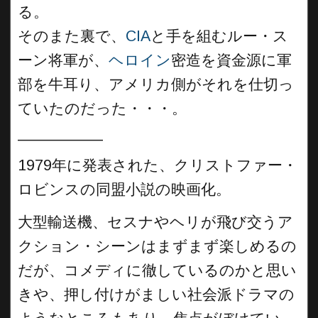
る。
そのまた裏で、
CIA
と手を組むルー・ス
ーン将軍が、
ヘロイン
密造を資金源に軍
部を牛耳り、アメリカ側がそれを仕切っ
ていたのだった・・・。
__________
1979年に発表された、クリストファー・
ロビンスの同盟小説の映画化。
大型輸送機、セスナやヘリが飛び交うア
クション・シーンはまずまず楽しめるの
だが、コメディに徹しているのかと思い
きや、押し付けがましい社会派ドラマの