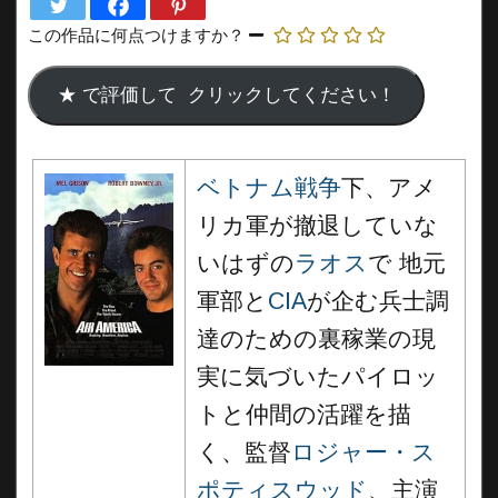
この作品に何点つけますか？
ベトナム戦争
下、アメ
リカ軍が撤退していな
いはずの
ラオス
で 地元
軍部と
CIA
が企む兵士調
達のための裏稼業の現
実に気づいたパイロッ
トと仲間の活躍を描
く、監督
ロジャー・ス
ポティスウッド
、主演