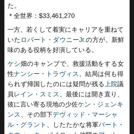
た。
＊全世界：$33,461,270
一方、若くして着実にキャリアを重ねて
いた
ロバート・ダウニーJr.
の方が、新鮮
味のある役柄を好演している。
ケシ
畑のキャンプで、救援活動をする女
性
ナンシー・トラヴィス
、結局は何も得
られず帰国したのには疑問が残る
上院
議
員
レイン・スミス
、最後には開き直り、
彼に言い寄る現地の少佐
ケン・ジェンキ
ンス
、その部下
デヴィッド・マーシャ
ル・グラント
、したたかな将軍
バート・