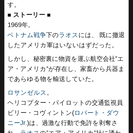
す。
■
ストーリー ■
1969年。
ベトナム戦争
下の
ラオス
には、 既に撤退
したアメリカ軍はいないはずだった。
しかし、秘密裏に物資を運ぶ航空会社”エ
ア・アメリカ”が存在し、家畜から兵器ま
であらゆる物を輸送していた。
ロサンゼルス
。
ヘリコプター・パイロットの交通監視員
ビリー・コヴィントン(
ロバート・ダウ
ニーJr.
)は、過激な行動で免許を剥奪さ
れ、
ラオス
の”エア・アメリカ”社に誘わ