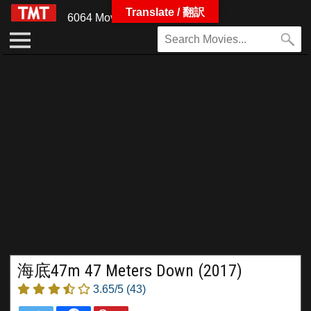
Translate / 翻訳
6064 Movies
海底47m 47 Meters Down (2017)
3.65/5
(43)