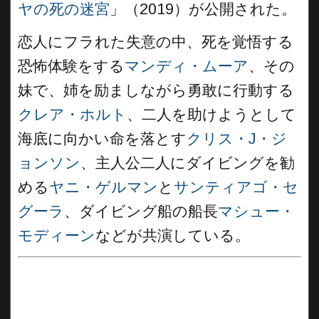
ヤの死の迷宮
」（2019）が公開された。
恋人にフラれた失意の中、死を覚悟する
恐怖体験をする
マンディ・ムーア
、その
妹で、姉を励ましながら勇敢に行動する
クレア・ホルト
、二人を助けようとして
海底に向かい命を落とす
クリス・J・ジ
ョンソン
、主人公二人にダイビングを勧
める
ヤニ・ゲルマン
と
サンティアゴ・セ
グーラ
、ダイビング船の船長
マシュー・
モディーン
などが共演している。