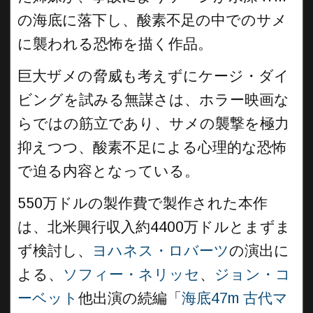
の海底に落下し、酸素不足の中でのサメ
に襲われる恐怖を描く作品。
巨大ザメの脅威も考えずにケージ・ダイ
ビングを試みる無謀さは、ホラー映画な
らではの筋立であり、サメの襲撃を極力
抑えつつ、酸素不足による心理的な恐怖
で迫る内容となっている。
550万ドルの製作費で製作された本作
は、北米興行収入約4400万ドルとまずま
ず検討し、
ヨハネス・ロバーツ
の演出に
よる、
ソフィー・ネリッセ
、
ジョン・コ
ーベット
他出演の続編「
海底47m 古代マ