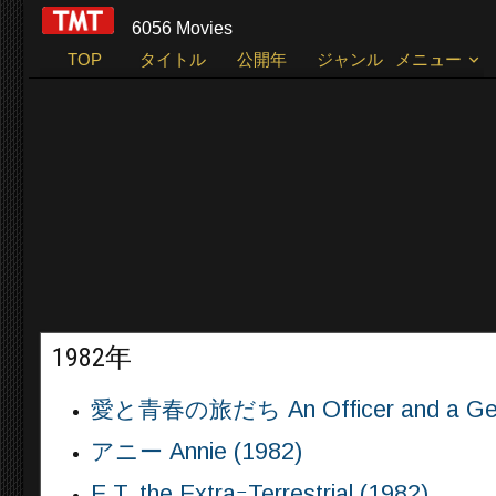
6056 Movies
TOP
タイトル
公開年
ジャンル
メニュー
1982年
愛と青春の旅だち An Officer and a Gent
アニー Annie (1982)
E.T. the ExtraｰTerrestrial (1982)