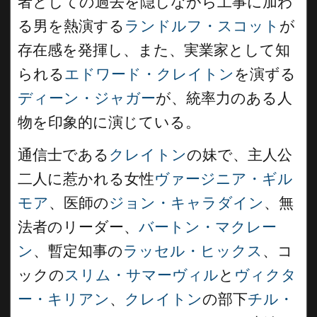
者としての過去を隠しながら工事に加わ
る男を熱演する
ランドルフ・スコット
が
存在感を発揮し、また、実業家として知
られる
エドワード・クレイトン
を演ずる
ディーン・ジャガー
が、統率力のある人
物を印象的に演じている。
通信士である
クレイトン
の妹で、主人公
二人に惹かれる女性
ヴァージニア・ギル
モア
、医師の
ジョン・キャラダイン
、無
法者のリーダー、
バートン・マクレー
ン
、暫定知事の
ラッセル・ヒックス
、コ
ックの
スリム・サマーヴィル
と
ヴィクタ
ー・キリアン
、
クレイトン
の部下
チル・