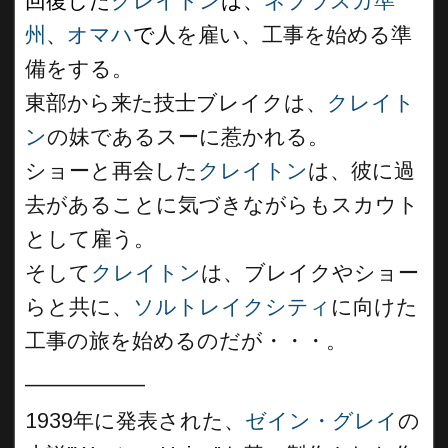
回復した
クレイトン
は、
ネブラスカ準
州
、
オマハ
で
人を雇い、工事を始める準
備をする。
東部から来た技士ブレイクは、
クレイト
ン
の妹であるスーに惹かれる。
ショーと再会した
クレイトン
は、彼に過
去があることに気づきながらもスカウト
として雇う。
そして
クレイトン
は、ブレイクやショー
らと共に、
ソルトレイクシティ
に向けた
工事の旅を始めるのだが・・・。
__________
1939年に発表された、
ゼイン・グレイ
の