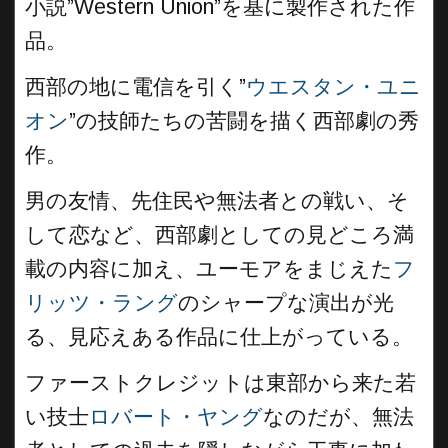
小説”Western Union”を基に製作された作
品。
西部の地に電信を引く”
ウエスタン・ユニ
オン
”の技師たちの苦闘を描く西部劇の秀
作。
男の友情、先住民や無法者との戦い、そ
して恋など、西部劇としての見どころ満
載の内容に加え、ユーモアをまじえた
フ
リッツ・ラング
のシャープな演出が光
る、見応えある作品に仕上がっている。
ファーストクレジットは東部から来た若
い技士
ロバート・ヤング
なのだが、無法