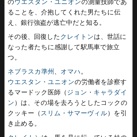
の
ウエスタン・ユニオン
の測量技師であ
ることを、介抱してくれた男たちに伝
え、銀行強盗が逃亡中だと知る。
その後、回復した
クレイトン
は、世話に
なった者たちに感謝して駅馬車で旅立
つ。
ネブラスカ準州
、
オマハ
。
ウエスタン・ユニオン
の労働者を診察す
るマードック医師（
ジョン・キャラダイ
ン
）は、その場を去ろうとしたコックの
クッキー（
スリム・サマーヴィル
）を引
き止める。