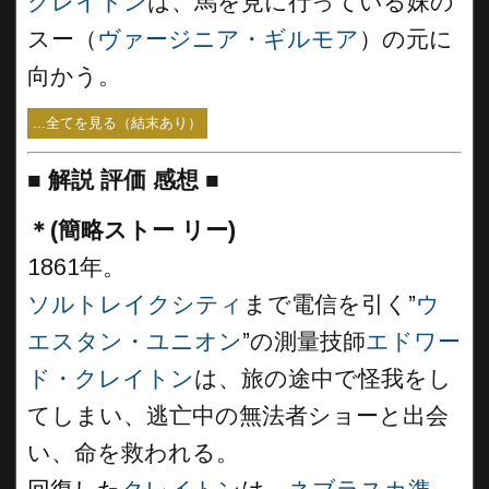
クレイトン
は、馬を見に行っている妹の
スー（
ヴァージニア・ギルモア
）の元に
向かう。
...全てを見る（結末あり）
■
解説 評価 感想
■
＊(簡略ストー リー)
1861年。
ソルトレイクシティ
まで電信を引く”
ウ
エスタン・ユニオン
”の測量技師
エドワー
ド・クレイトン
は、旅の途中で怪我をし
てしまい、逃亡中の無法者ショーと出会
い、命を救われる。