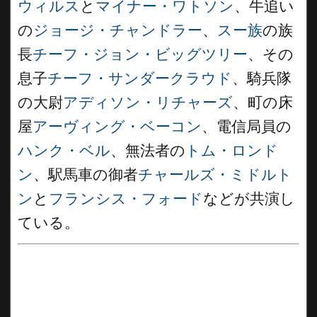
ウィルス
と
マイナー・ワトソン
、牛追い
の
ジョージ・チャンドラー
、
スー族
の族
長
チーフ・ジョン・ビッグツリー
、その
息子
チーフ・サンダークラウド
、騎兵隊
の大尉
アディソン・リチャーズ
、町の床
屋
アーヴィング・ベーコン
、電信局員の
ハンク・ベル
、無法者の
トム・ロンド
ン
、駅馬車の御者
チャールズ・ミドルト
ン
と
フランシス・フォード
などが共演し
ている。