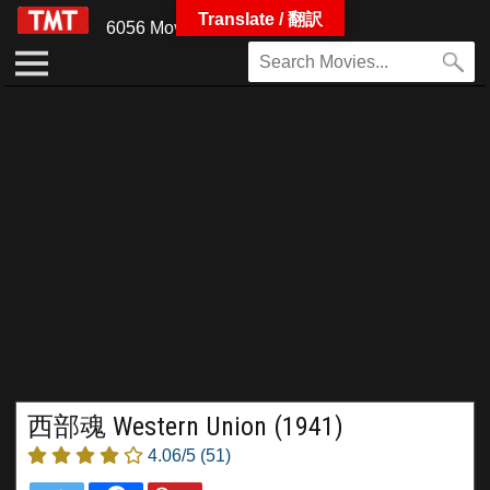
Translate / 翻訳
6056 Movies
西部魂 Western Union (1941)
4.06/5
(51)