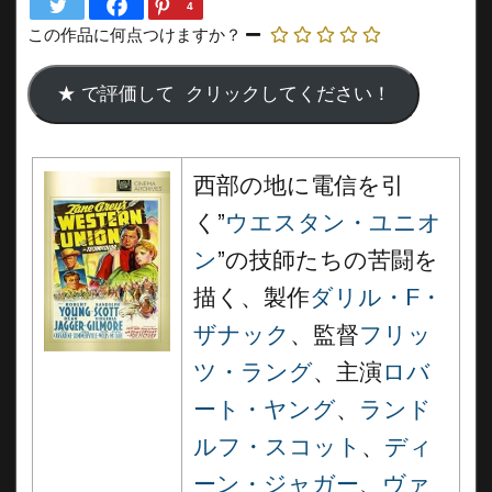
4
この作品に何点つけますか？
西部の地に電信を引
く”
ウエスタン・ユニオ
ン
”の技師たちの苦闘を
描く、製作
ダリル・F・
ザナック
、監督
フリッ
ツ・ラング
、主演
ロバ
ート・ヤング
、
ランド
ルフ・スコット
、
ディ
ーン・ジャガー
、
ヴァ