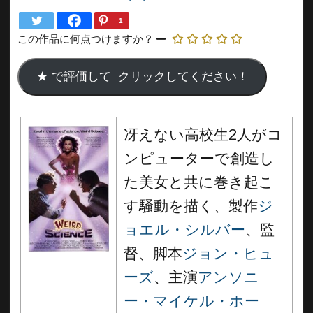
1
この作品に何点つけますか？
冴えない高校生2人がコ
ンピューターで創造し
た美女と共に巻き起こ
す騒動を描く、製作
ジ
ョエル・シルバー
、監
督、脚本
ジョン・ヒュ
ーズ
、主演
アンソニ
ー・マイケル・ホー