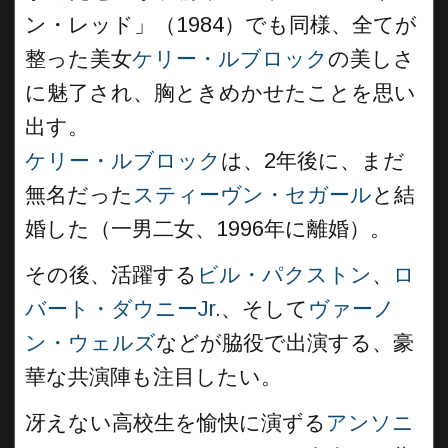
ン・レッド」（1984）でも同様、全てが
整った美女
ケリー・ルブロック
の美しさ
に魅了され、胸ときめかせたことを思い
出す。
ケリー・ルブロック
は、2年後に、まだ
無名だった
スティーヴン・セガール
と結
婚した（一男二女、1996年に離婚）。
その後、活躍する
ビル・パクストン
、
ロ
バート・ダウニーJr.
、そして
ヴァーノ
ン・ウェルズ
などが脇役で出演する、豪
華な共演陣も注目したい。
冴えない高校生を愉快に演ずる
アンソニ