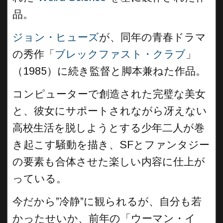
品。
ジョン・ヒューズ
が、同年の青春ドラマ
の秀作「
ブレックファスト・クラブ
」
（1985）に続き監督と脚本兼ねた作品。
コンピューターで創造された完璧な美女
と、彼女にサポートされながら冴えない
高校生活を脱しようとする少年二人が巻
き起こす騒動を描き、SFとファンタジー
の要素も合体させた楽しい内容に仕上が
っている。
今だから”冷静”に観られるが、自分も若
かったせいか、前年の「ウーマン・イ