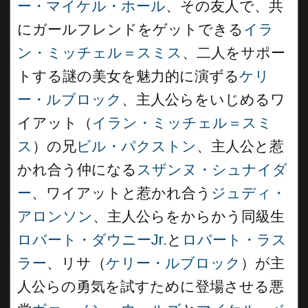
ー・マイケル・ホール
、その友人で、共
にガールフレンドをゲットできる
イラ
ン・ミッチェル＝スミス
、二人をサポー
トする謎の美女を魅力的に演ずる
ケリ
ー・ルブロック
、主人公らをいじめるワ
イアット（
イラン・ミッチェル＝スミ
ス
）の兄
ビル・パクストン
、主人公と惹
かれ合う仲になる
スザンヌ・シュナイダ
ー
、ワイアットと惹かれ合う
ジュディ・
アロンソン
、主人公らをからかう同級生
ロバート・ダウニーJr.
と
ロバート・ラス
ラー
、リサ（
ケリー・ルブロック
）が主
人公らの勇気を試すために登場させる悪