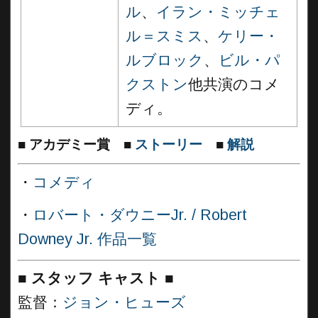
ル
、
イラン・ミッチェ
ル＝スミス
、
ケリー・
ルブロック
、
ビル・パ
クストン
他共演のコメ
ディ。
■
アカデミー賞
■
ストーリー
■
解説
・
コメディ
・
ロバート・ダウニーJr. / Robert
Downey Jr. 作品一覧
■
スタッフ キャスト
■
監督：
ジョン・ヒューズ