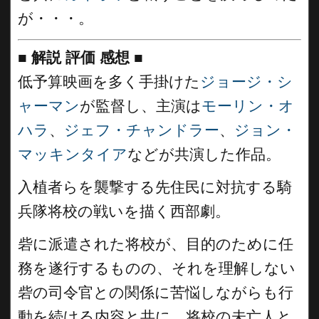
が・・・。
■
解説 評価 感想
■
低予算映画を多く手掛けた
ジョージ・シ
ャーマン
が監督し、主演は
モーリン・オ
ハラ
、
ジェフ・チャンドラー
、
ジョン・
マッキンタイア
などが共演した作品。
入植者らを襲撃する先住民に対抗する騎
兵隊将校の戦いを描く西部劇。
砦に派遣された将校が、目的のために任
務を遂行するものの、それを理解しない
砦の司令官との関係に苦悩しながらも行
動を続ける内容と共に、将校の未亡人と