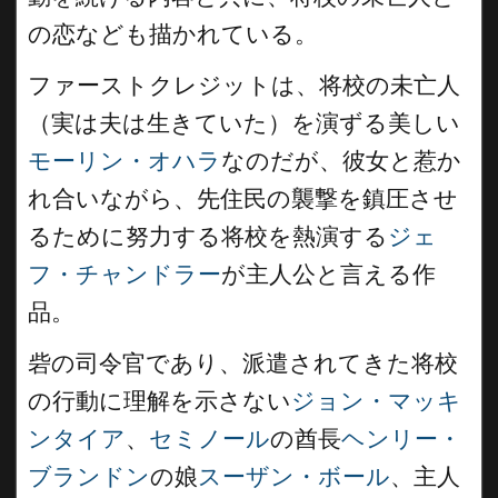
の恋なども描かれている。
ファーストクレジットは、将校の未亡人
（実は夫は生きていた）を演ずる美しい
モーリン・オハラ
なのだが、彼女と惹か
れ合いながら、先住民の襲撃を鎮圧させ
るために努力する将校を熱演する
ジェ
フ・チャンドラー
が主人公と言える作
品。
砦の司令官であり、派遣されてきた将校
の行動に理解を示さない
ジョン・マッキ
ンタイア
、
セミノール
の酋長
ヘンリー・
ブランドン
の娘
スーザン・ボール
、主人