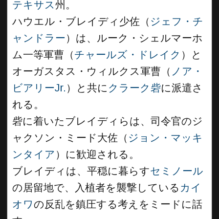
テキサス
州。
ハウエル・ブレイディ少佐（
ジェフ・チ
ャンドラー
）は、ルーク・シェルマーホ
ム一等軍曹（
チャールズ・ドレイク
）と
オーガスタス・ウィルクス軍曹（
ノア・
ビアリーJr.
）と共に
クラーク砦
に派遣さ
れる。
砦に着いたブレイディらは、司令官のジ
ャクソン・ミード大佐（
ジョン・マッキ
ンタイア
）に歓迎される。
ブレイディは、平穏に暮らす
セミノール
の居留地で、入植者を襲撃している
カイ
オワ
の反乱を鎮圧する考えをミードに話