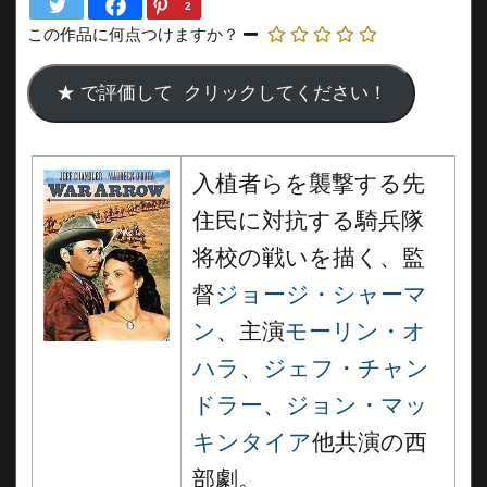
2
この作品に何点つけますか？
入植者らを襲撃する先
住民に対抗する騎兵隊
将校の戦いを描く、監
督
ジョージ・シャーマ
ン
、主演
モーリン・オ
ハラ
、
ジェフ・チャン
ドラー
、
ジョン・マッ
キンタイア
他共演の西
部劇。