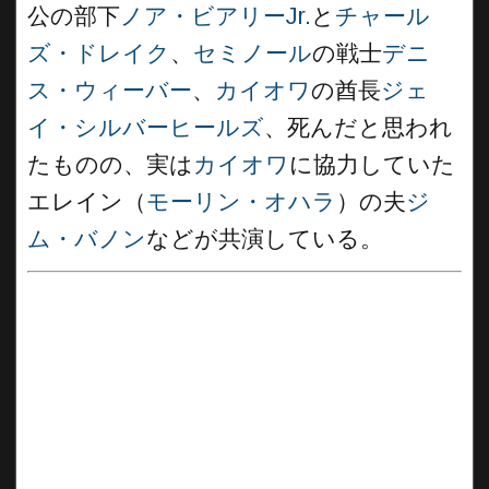
公の部下
ノア・ビアリーJr.
と
チャール
ズ・ドレイク
、
セミノール
の戦士
デニ
ス・ウィーバー
、
カイオワ
の酋長
ジェ
イ・シルバーヒールズ
、死んだと思われ
たものの、実は
カイオワ
に協力していた
エレイン（
モーリン・オハラ
）の夫
ジ
ム・バノン
などが共演している。