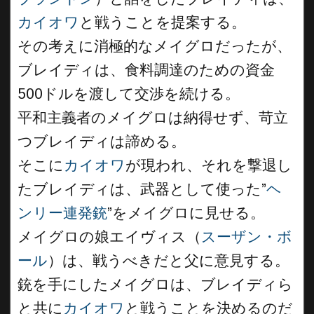
カイオワ
と戦うことを提案する。
その考えに消極的なメイグロだったが、
ブレイディは、食料調達のための資金
500ドルを渡して交渉を続ける。
平和主義者のメイグロは納得せず、苛立
つブレイディは諦める。
そこに
カイオワ
が現われ、それを撃退し
たブレイディは、武器として使った”
ヘ
ンリー連発銃
”をメイグロに見せる。
メイグロの娘エイヴィス（
スーザン・ボ
ール
）は、戦うべきだと父に意見する。
銃を手にしたメイグロは、ブレイディら
と共に
カイオワ
と戦うことを決めるのだ