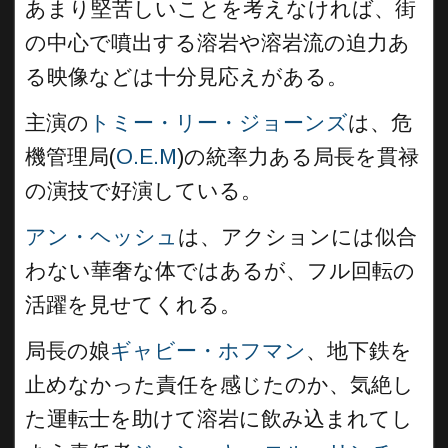
あまり堅苦しいことを考えなければ、街
の中心で噴出する溶岩や溶岩流の迫力あ
る映像などは十分見応えがある。
主演の
トミー・リー・ジョーンズ
は、危
機管理局(
O.E.M
)の統率力ある局長を貫禄
の演技で好演している。
アン・ヘッシュ
は、アクションには似合
わない華奢な体ではあるが、フル回転の
活躍を見せてくれる。
局長の娘
ギャビー・ホフマン
、地下鉄を
止めなかった責任を感じたのか、気絶し
た運転士を助けて溶岩に飲み込まれてし