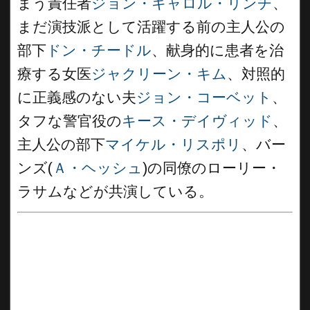
まう責任者
ジョン・キャロル・リンチ
、
まだ演技派として活躍する前の主人公の
部下
ドン・チードル
、献身的に患者を治
療する女医
ジャクリーン・キム
、対照的
に正義感のない夫
ジョン・コーベット
、
タフな警官役の
キース・デイヴィッド
、
主人公の部下
マイケル・リスポリ
、バー
ンズ(
Ａ・ヘッシュ
)の同僚のローリー・
ラサムなどが共演している。