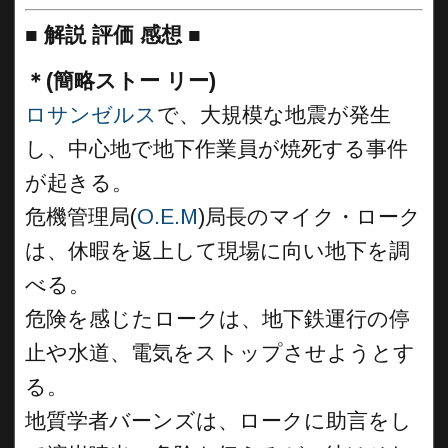
■
解説 評価 感想 ■
＊(簡略ストー リー)
ロサンゼルス
で、大規模な地震が発生
し、中心地で地下作業員が焼死する事件
が起きる。
危機管理局(
O.E.M
)局長のマイク・ローク
は、休暇を返上して現場に向い地下を調
べる。
危険を感じたロークは、地下鉄運行の停
止や水道、電気をストップさせようとす
る。
地質学者バーンズは、ロークに助言をし