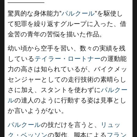
驚異的な身体能力”
パルクール
”を駆使し
て犯罪を繰り返すグループに入った、借
金苦の青年の苦悩を描いた作品。
幼い頃から空手を習い、数々の実績を残
している
テイラー・ロートナー
の運動能
力の高さは知られているが、バイクメッ
センジャーとしての走行技術の素晴らし
さに加え、スタントを使わずに
パルクー
ル
の達人のように行動する姿は見事とし
か言いようがない。
パルクール
の技だけを言うと、
リュッ
ク・ベッソン
の製作、脚本による
フラン