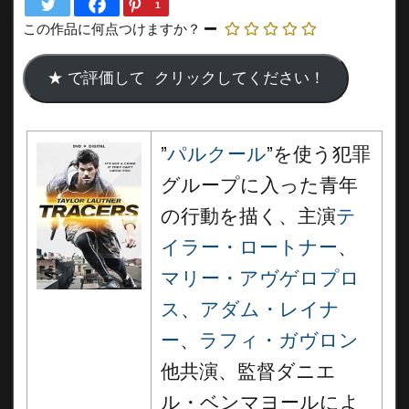
1
この作品に何点つけますか？
”
パルクール
”を使う犯罪
グループに入った青年
の行動を描く、主演
テ
イラー・ロートナー
、
マリー・アヴゲロプロ
ス
、
アダム・レイナ
ー
、
ラフィ・ガヴロン
他共演、監督ダニエ
ル・ベンマヨールによ