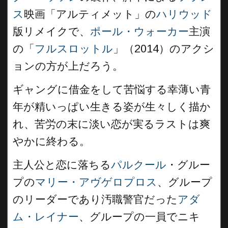
ス
映画「アルティメット」の
ハリウッド
版リメイクで、
ポール・ウォーカー
主演
の「
フルスロットル
」（2014）のアクシ
ョンの方が上だろう。
ギャングに借金をして苦悩する幸薄い青
年が精いっぱい生きる姿が生々しく描か
れ、苦労の末に淡い恋が実るラストは爽
やかに終わる。
主人公と恋に落ちる
パルクール
・グルー
プの
マリー・アヴゲロプロス
、グループ
のリーダーであり汚職警官だった
アダ
ム・レイナー
、グループの一員でニキ