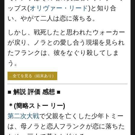
ッブス(
オリヴァー・リード
)と知り合
い、やがて二人は恋に落ちる。
しかし、戦死したと思われたウォーカー
が戻り、ノラとの愛し合う現場を見られ
たフランクは、彼をなぐり殺してしま
う。
...全てを見る（結末あり）
■
解説 評価 感想 ■
＊(簡略ストー リー)
第二次大戦
で父親を亡くした少年トミー
は、母ノラと恋人フランクが恋に落ちた