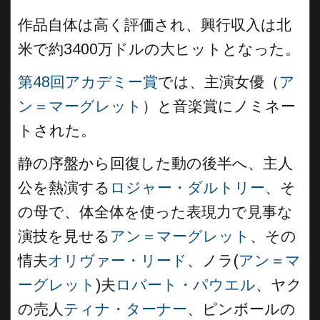
作品自体は高く評価され、興行収入は北
米で約3400万ドルの大ヒットとなった。
第48回アカデミー賞
では、主演女優（
ア
ン＝マーグレット
）と音楽賞にノミネー
トされた。
静の序盤から回復した動の後半へ、主人
公を熱演する
ロジャー・ダルトリー
、そ
の母で、体全体を使った表現力で見事な
演技を見せる
アン＝マーグレット
、その
情夫
オリヴァー・リード
、ノラ(
アン＝マ
ーグレット
)夫
ロバート・パウエル
、ヤク
の売人
ティナ・ターナー
、ピンボールの