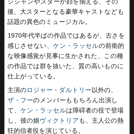
ジシャンやスターが顔を揃える、その
後、大スターとなる豪華キャストなども
話題の異色のミュージカル。
1970年代半ばの作品ではあるが、古さを
感じさせない、
ケン・ラッセル
の前衛的
な映像感覚が見事に生かされた、この種
の作品では群を抜いた、質の高いものに
仕上がっている。
主演の
ロジャー・ダルトリー
以外の、
ザ・フー
のメンバーももちろん出演し
て、
ケン・ラッセル
は障碍者の役で登場
し、彼の娘
ヴィクトリア
も、主人公の熱
狂的信者役を演じている。