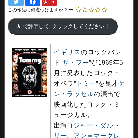
5
この作品に何点つけますか？
イギリス
のロックバン
ド”
ザ・フー
”が1969年5
月に発表したロック・
オペラ”
トミー
”を鬼才
ケ
ン・ラッセル
の演出で
映画化したロック・ミ
ュージカル。
出演
ロジャー・ダルト
リー
、
アン＝マーグレ