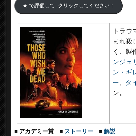
トラウ
まれ殺
く、製
ンジェ
ン・ギ
ー
、
タ
ン。
■
アカデミー賞
■
ストーリー
■
解説