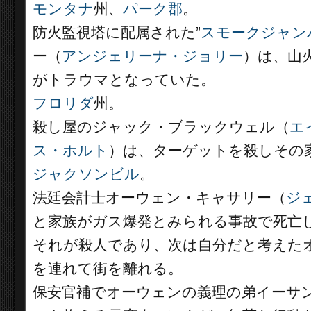
モンタナ
州、
パーク郡
。
防火監視塔に配属された”
スモークジャン
ー（
アンジェリーナ・ジョリー
）は、山
がトラウマとなっていた。
フロリダ
州。
殺し屋のジャック・ブラックウェル（
エ
ス・ホルト
）は、ターゲットを殺しその
ジャクソンビル
。
法廷会計士オーウェン・キャサリー（
ジ
と家族がガス爆発とみられる事故で死亡
それが殺人であり、次は自分だと考えた
を連れて街を離れる。
保安官補でオーウェンの義理の弟イーサ