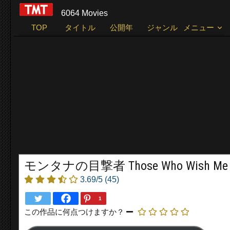
6064 Movies
TOP
タイトル
公開年
ジャンル
メニュー
モンタナの目撃者 Those Who Wish Me De
3.69/5
(45)
1
この作品に何点つけますか？