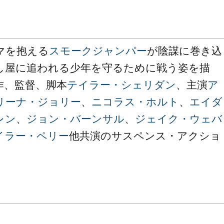
マを抱える
スモークジャンパー
が陰謀に巻き込
し屋に追われる少年を守るために戦う姿を描
作、監督、脚本
テイラー・シェリダン
、主演
ア
リーナ・ジョリー
、
ニコラス・ホルト
、
エイダ
レン
、
ジョン・バーンサル
、
ジェイク・ウェバ
イラー・ペリー
他共演のサスペンス・アクショ