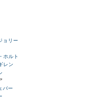
ジョリー
・ホルト
ギレン
ル
ア
ェバー
ー