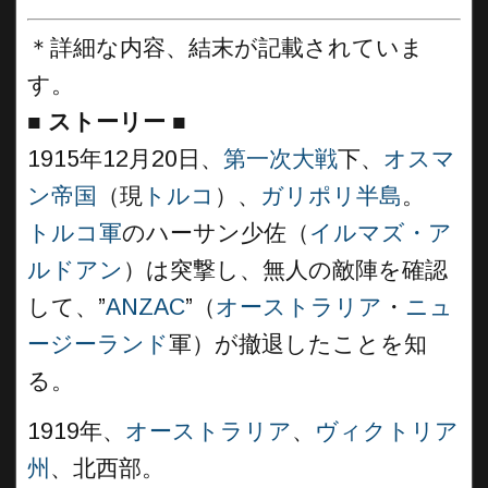
＊詳細な内容、結末が記載されていま
す。
■
ストーリー
■
1915年12月20日、
第一次大戦
下、
オスマ
ン帝国
（現
トルコ
）、
ガリポリ半島
。
トルコ軍
のハーサン少佐（
イルマズ・ア
ルドアン
）は突撃し、無人の敵陣を確認
して、”
ANZAC
”（
オーストラリア
・
ニュ
ージーランド
軍）が撤退したことを知
る。
1919年、
オーストラリア
、
ヴィクトリア
州
、北西部。