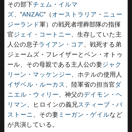
その部下
チェム・イルマ
ズ
、”
ANZAC
”（
オーストラリア
・
ニュー
ジーランド
軍）の戦死者埋葬部隊の指揮
官
ジェイ・コートニー
、生存していた主
人公の息子
ライアン・コア
、戦死する弟
ジェームズ・フレイザーとベン・オトゥ
ール、その母親である主人公の妻
ジャク
リーン・マッケンジー
、ホテルの使用人
イザベル・ルーカス
、陸軍省の担当官
ダ
ニエル・ウィリー
、神父の
デイモン・ヘ
リマン
、ヒロインの義兄
スティーブ・バ
ストーニ
、その妻
ミーガン・ゲイル
など
が共演している。