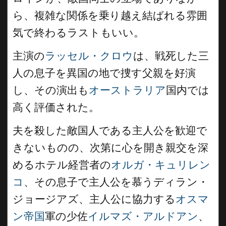
ら、複雑な関係を乗り越え結ばれる雰囲
気で終わるラストもいい。
主演の
ラッセル・クロウ
は、戦死した三
人の息子を異国の地で捜す父親を好演
し、その演出も
オーストラリア
国内では
高く評価された。
夫を殺した敵国人である主人公を歓迎で
きないものの、次第に心を開き親交を深
めるホテル経営者の
オルガ・キュリレン
コ
、その息子で主人公を慕うディラン・
ジョージアズ、主人公に協力する
オスマ
ン帝国
軍の少佐
イルマズ・アルドアン
、