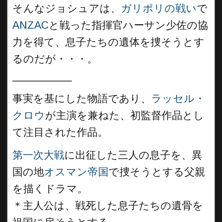
そんなジョシュアは、
ガリポリの戦い
で
ANZAC
と戦った指揮官ハーサン少佐の協
力を得て、息子たちの遺体を捜そうとす
るのだが・・・。
__________
事実を基にした物語であり、
ラッセル・
クロウ
が主演を兼ねた、初監督作品とし
て注目された作品。
第一次大戦
に出征した三人の息子を、異
国の地
オスマン帝国
で捜そうとする父親
を描くドラマ。
＊主人公は、戦死した息子たちの遺骨を