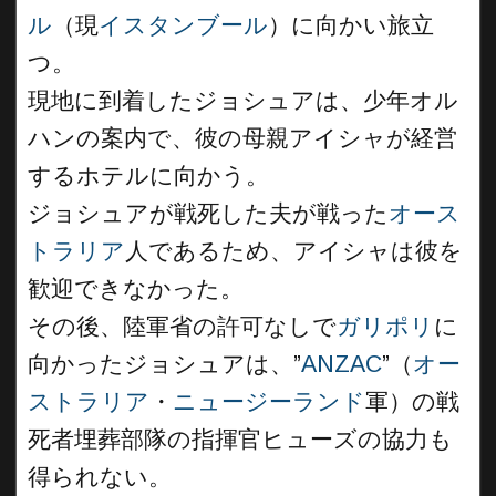
ル
（現
イスタンブール
）に向かい旅立
つ。
現地に到着したジョシュアは、少年オル
ハンの案内で、彼の母親アイシャが経営
するホテルに向かう。
ジョシュアが戦死した夫が戦った
オース
トラリア
人であるため、アイシャは彼を
歓迎できなかった。
その後、陸軍省の許可なしで
ガリポリ
に
向かったジョシュアは、”
ANZAC
”（
オー
ストラリア
・
ニュージーランド
軍）の戦
死者埋葬部隊の指揮官ヒューズの協力も
得られない。