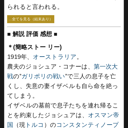
られると言われる。
...全てを見る（結末あり）
■
解説 評価 感想
■
＊(簡略ストー リー)
1919年、
オーストラリア
。
農夫のジョシュア・コナーは、
第一次大
戦
の”
ガリポリの戦い
”で三人の息子を亡
くし、失意の妻イザベルも自ら命を絶っ
てしまう。
イザベルの墓前で息子たちを連れ帰るこ
とを約束したジョシュアは、
オスマン帝
国
（現
トルコ
）の
コンスタンティノープ