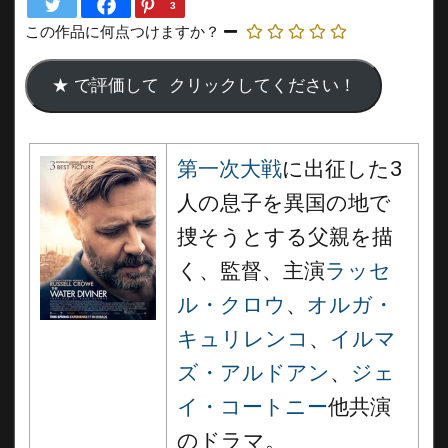
3
この作品に何点つけますか？
第一次大戦
に出征した3
人の息子を異国の地で
捜そうとする父親を描
く、監督、主演
ラッセ
ル・クロウ
、
オルガ・
キュリレンコ
、
イルマ
ズ・アルドアン
、
ジェ
イ・コートニー
他共演
のドラマ。