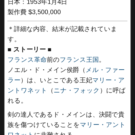
日本：1953年1月4日
製作費 $3,500,000
＊詳細な内容、結末が記載されていま
す。
■
ストーリー
■
フランス革命
前の
フランス王国
。
ノエル・ド・メイン侯爵（
メル・ファー
ラー
）は、いとこである王妃
マリー・ア
ントワネット
（
ニナ・フォック
）に呼ば
れる。
剣の達人であるド・メインは、決闘で貴
族を傷つけていることを
マリー・アント
ワネット
に非難される。