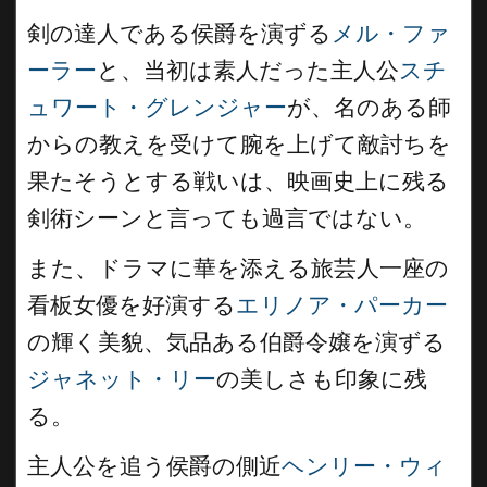
剣の達人である侯爵を演ずる
メル・ファ
ーラー
と、当初は素人だった主人公
スチ
ュワート・グレンジャー
が、名のある師
からの教えを受けて腕を上げて敵討ちを
果たそうとする戦いは、映画史上に残る
剣術シーンと言っても過言ではない。
また、ドラマに華を添える旅芸人一座の
看板女優を好演する
エリノア・パーカー
の輝く美貌、気品ある伯爵令嬢を演ずる
ジャネット・リー
の美しさも印象に残
る。
主人公を追う侯爵の側近
ヘンリー・ウィ