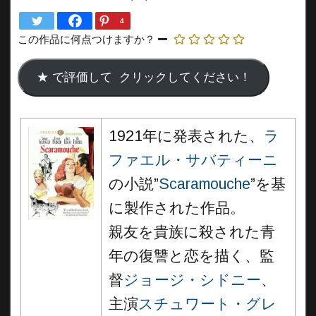
4
この作品に何点つけますか？
1921年に発表された、
ラ
ファエル・サバティーニ
の小説”
Scaramouche
”を基
に製作された作品。
親友を貴族に殺された青
年の復讐と恋を描く、監
督
ジョージ・シドニー
、
主演
スチュワート・グレ