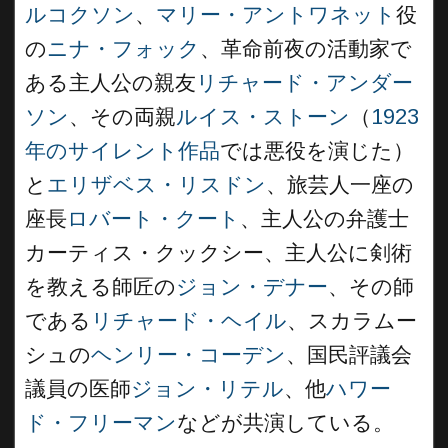
ルコクソン
、
マリー・アントワネット
役
の
ニナ・フォック
、革命前夜の活動家で
ある主人公の親友
リチャード・アンダー
ソン
、その両親
ルイス・ストーン
（
1923
年のサイレント作品
では悪役を演じた）
と
エリザベス・リスドン
、旅芸人一座の
座長
ロバート・クート
、主人公の弁護士
カーティス・クックシー、主人公に剣術
を教える師匠の
ジョン・デナー
、その師
である
リチャード・ヘイル
、スカラムー
シュの
ヘンリー・コーデン
、国民評議会
議員の医師
ジョン・リテル
、他
ハワー
ド・フリーマン
などが共演している。