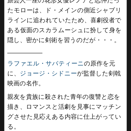
旅芸人一座の花形女優レノアと恋仲だっ
たモローは、ド・メインの側近シャブリ
ラインに追われていたため、喜劇役者で
ある仮面のスカラムーシュに扮して身を
隠し、密かに剣術を習うのだが・・・。
__________
ラファエル・サバティーニ
の原作を元
に、
ジョージ・シドニー
が監督した剣戟
映画の名作。
親友を貴族に殺された青年の復讐と恋を
描き、ロマンスと活劇を見事にマッチン
グさせた見応えある内容に仕上がってい
る。