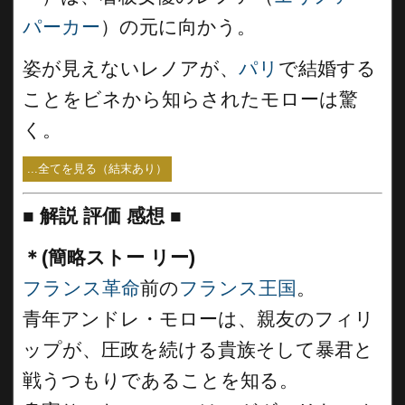
パーカー
）の元に向かう。
姿が見えないレノアが、
パリ
で結婚する
ことをビネから知らされたモローは驚
く。
...全てを見る（結末あり）
■
解説 評価 感想
■
＊(簡略ストー リー)
フランス革命
前の
フランス王国
。
青年アンドレ・モローは、親友のフィリ
ップが、圧政を続ける貴族そして暴君と
戦うつもりであることを知る。