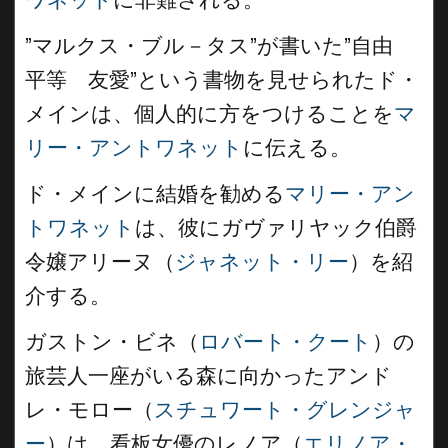
”マルクス・ブル－タス”が書いた”自由
平等 友愛”という書物を見せられたド・
メインは、個人的に方をつけることを
マ
リー・アントワネット
に伝える。
ド・メインに結婚を勧める
マリー・アン
トワネット
は、彼にガヴァリヤック伯爵
令嬢アリーヌ（
ジャネット・リー
）を紹
介する。
ガストン・ビネ（
ロバート・クート
）の
旅芸人一座がいる森に向かったアンド
レ・モロー（
スチュワート・グレンジャ
ー
）は、看板女優のレノア（
エリノア・