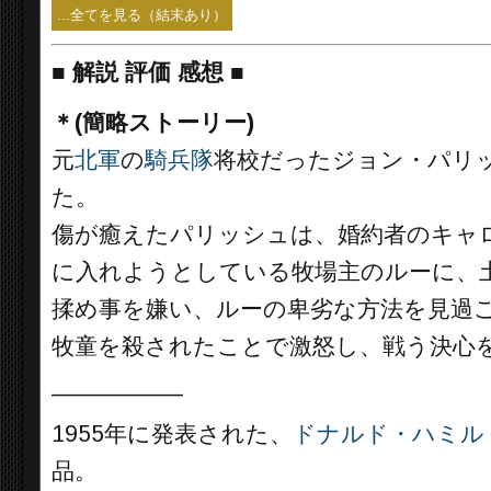
...全てを見る（結末あり）
■
解説 評価 感想
■
＊(簡略ストーリー)
元
北軍
の
騎兵隊
将校だったジョン・パリ
た。
傷が癒えたパリッシュは、婚約者のキャ
に入れようとしている牧場主のルーに、
揉め事を嫌い、ルーの卑劣な方法を見過
牧童を殺されたことで激怒し、戦う決心
__________
1955年に発表された、
ドナルド・ハミル
品。