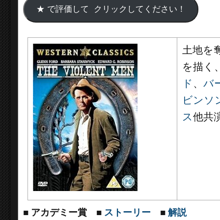
土地を
を描く
ド
、
バ
ビンソ
ス
他共
■
アカデミー賞
■
ストーリー
■
解説