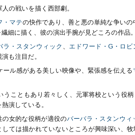
軍人の戦いを描く西部劇。
フ・マテ
の快作であり、善と悪の単純な争いの
を繊細に描く、彼の演出手腕が見どころの作品
バラ・スタンウィック
、
エドワード・G・ロビ
競演も注目だ。
ケール感がある美しい映像や、緊張感を伝える
。
ということもあり若々しく、元軍将校という役柄
を熱演している。
性の女的な役柄が適役の
バーバラ・スタンウィ
としては描かれていないところが興味深い、牧