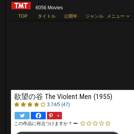
6056 Movies
TOP
タイトル
公開年
ジャンル
メニュー
欲望の谷 The Violent Men (1955)
3.74/5
(47)
4
この作品に何点つけますか？