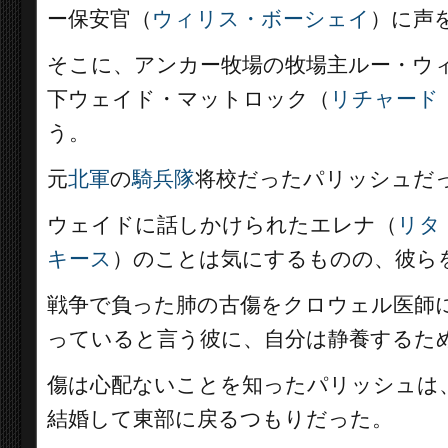
ー保安官（
ウィリス・ボーシェイ
）に声
そこに、アンカー牧場の牧場主ルー・ウ
下ウェイド・マットロック（
リチャード
う。
元
北軍
の
騎兵隊
将校だったパリッシュだ
ウェイドに話しかけられたエレナ（
リタ
キース
）のことは気にするものの、彼ら
戦争で負った肺の古傷をクロウェル医師
っていると言う彼に、自分は静養するた
傷は心配ないことを知ったパリッシュは
結婚して東部に戻るつもりだった。