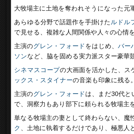
大牧場主に土地を奪われそうになった元
あらゆる分野で話題作を手掛けた
ルドル
で見せる、複雑な人間関係や人々の心情
主演の
グレン・フォード
をはじめ、
バー
ソン
など、脇を固める実力派スター豪華
シネマスコープ
の大画面を活かした、ス
ックス・スタイナー
の音楽も印象に残る
主演の
グレン・フォード
は、まだ30代
で、洞察力もあり部下に頼られる牧場主
単なる牧場主の妻として終わらない、魔
ク
、土地に執着するだけであり、極悪人