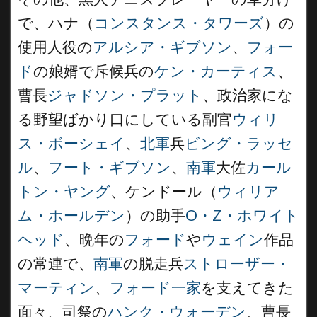
で、ハナ（
コンスタンス・タワーズ
）の
使用人役の
アルシア・ギブソン
、
フォー
ド
の娘婿で斥候兵の
ケン・カーティス
、
曹長
ジャドソン・プラット
、政治家にな
る野望ばかり口にしている副官
ウィリ
ス・ボーシェイ
、
北軍
兵
ビング・ラッセ
ル
、
フート・ギブソン
、
南軍
大佐
カール
トン・ヤング
、ケンドール（
ウィリア
ム・ホールデン
）の助手
O・Z・ホワイト
ヘッド
、晩年の
フォード
や
ウェイン
作品
の常連で、
南軍
の脱走兵
ストローザー・
マーティン
、
フォード一家
を支えてきた
面々、司祭の
ハンク・ウォーデン
、曹長