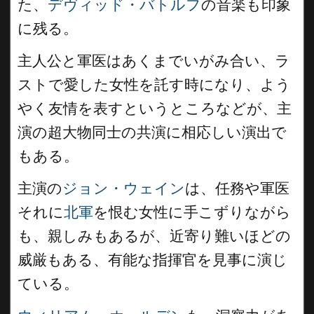
た、
デヴィッド・バトルフ
の音楽も印象
に残る。
主人公と軍医はあくまでいがみ合い、ラ
ストで愛した女性を託す時になり、よう
やく友情を表すというところなどが、主
演の超大物同士の共演に相応しい演出で
もある。
主演の
ジョン・ウェイン
は、任務や軍医
それに
北軍
を恨む女性に手こずりながら
も、親しみもあるが、近寄り難いほどの
威厳もある、有能な指揮官を見事に演じ
ている。