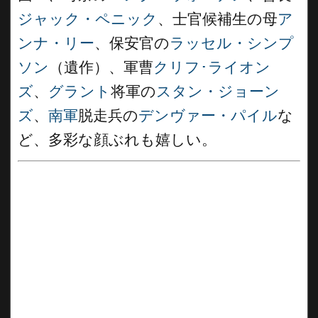
ジャック・ペニック
、士官候補生の母
ア
ンナ・リー
、保安官の
ラッセル・シンプ
ソン
（遺作）、軍曹
クリフ･ライオン
ズ
、
グラント
将軍の
スタン・ジョーン
ズ
、
南軍
脱走兵の
デンヴァー・パイル
な
ど、多彩な顔ぶれも嬉しい。