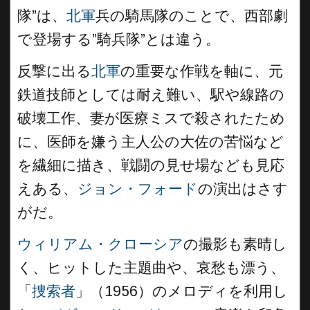
隊”は、
北軍
兵の騎馬隊のことで、西部劇
で登場する”騎兵隊”とは違う。
反撃に出る
北軍
の重要な作戦を軸に、元
鉄道技師としては耐え難い、駅や線路の
破壊工作、妻が医療ミスで殺されたため
に、医師を嫌う主人公の大佐の苦悩など
を繊細に描き、戦闘の見せ場なども見応
えある、
ジョン・フォード
の演出はさす
がだ。
ウィリアム・クローシア
の撮影も素晴し
く、ヒットした主題曲や、哀愁も漂う、
「
捜索者
」（1956）のメロディを利用し