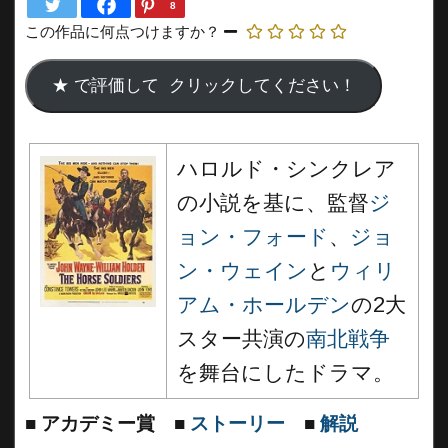
8
この作品に何点つけますか？
ハロルド・シンクレア
の小説を基に、監督
ジ
ョン・フォード
、
ジョ
ン・ウェイン
と
ウィリ
アム・ホールデン
の2大
スター共演の
南北戦争
を舞台にしたドラマ。
■
アカデミー賞
■
ストーリー
■
解説