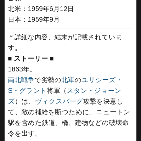
北米：1959年6月12日
日本：1959年9月
＊詳細な内容、結末が記載されていま
す。
■
ストーリー
■
1863年。
南北戦争
で劣勢の
北軍
の
ユリシーズ・
S・グラント
将軍（
スタン・ジョーン
ズ
）は、
ヴィクスバーグ
攻撃を決意し
て、敵の補給を断つために、ニュートン
駅を含めた鉄道、橋、建物などの破壊命
令を出す。