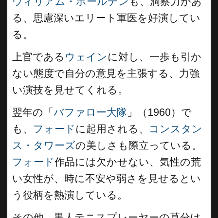
ウィリアム・ホールデン
も、洞察力があ
る、思慮深いエリート軍医を好演してい
る。
上官である
ウェイン
に対し、一歩も引か
ない態度で自分の意見を主張する、力強
い演技を見せてくれる。
翌年の「
バファロー大隊
」（1960）で
も、
フォード
に起用される、
コンスタン
ス・タワーズ
の美しさも際立っている。
フォード
作品には欠かせない、気性の荒
い女性が、時に不安や弱さを見せるとい
う役柄を熱演している。
その他、黒人テニスプレーヤーの草分け