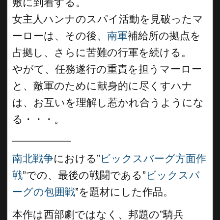
敷に到着する。
女主人ハンナのスパイ活動を見破ったマ
ーローは、その後、
南軍
補給所の拠点を
占拠し、さらに苦難の行軍を続ける。
やがて、任務遂行の重責を担うマーロー
と、敵軍のために献身的に尽くすハナ
は、お互いを理解し惹かれ合うようにな
る・・・。
__________
南北戦争
における”
ビックスバーグ方面作
戦
”での、最後の戦闘である”
ビックスバ
ーグの包囲戦
”を題材にした作品。
本作は西部劇ではなく、邦題の”騎兵