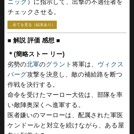
ニック
）に指示して、出撃の不適任者を
チェックさせる。
...全てを見る（結末あり）
■
解説 評価 感想
■
＊(簡略ストー リー)
劣勢の
北軍
の
グラント
将軍は、
ヴィクス
バーグ
攻撃を決意し、敵の補給路を断つ
作戦を決行する。
命令を受けたマーロー大佐は、部隊を率
い敵陣奥深くへ進軍する。
医者嫌いのマーローは、配属された軍医
ケンドールと対立を続けながら、ある屋