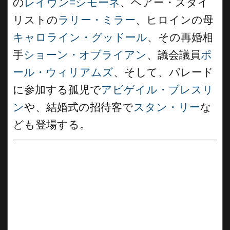
の
レイヴン=シモーネ
、ヘアー・スタイ
リストの
ラリー・ミラー
、ヒロインの母
キャロライン・グッドール
、その再婚相
手
ショーン・オブライアン
、議会議員
ポ
ール・ウィリアムズ
、そして、パレード
に参加する孤児で
アビゲイル・ブレスリ
ン
や、結婚式の招待客で
スタン・リー
な
ども登場する。