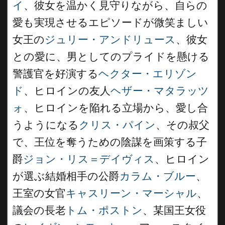
イ
、彼女を温かく見守りながら、自らの
愛も実現させるエピソードが微笑ましい
女王の
ジュリー・アンドリュース
、彼女
との愛に、男としてのプライドを懸ける
警護官を好演する
ヘクター・エリゾン
ド
、ヒロインの友人
ヘザー・マタラッツ
ォ
、ヒロインを陥れる立場から、愛し合
うようになる
クリス・パイン
、その叔父
で、王位を奪うための陰謀を画策する子
爵
ジョン・リス＝デイヴィス
、ヒロイン
が選ぶ結婚相手の公爵
カラム・ブルー
、
王室の女官
キャスリーン・マーシャル
、
議会の長老
トム・ポストン
、某国王女役