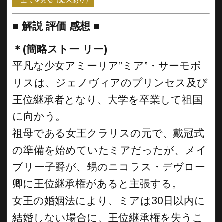
...全てを見る（結末あり）
■
解説 評価 感想 ■
＊(簡略ストー リー)
平凡な少女アミーリア”ミア”・サーモポ
リスは、ジェノヴィアのプリンセス及び
王位継承者となり、大学を卒業して祖国
に向かう。
祖母である女王クラリスの元で、戴冠式
の準備を始めていたミアだったが、メイ
ブリー子爵が、甥のニコラス・デヴロー
卿に王位継承権があると主張する。
女王の婚姻法により、ミアは30日以内に
結婚しない場合に、王位継承権を失うこ