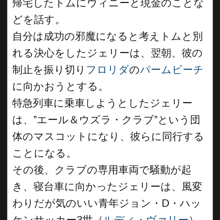
帰宅したトムにウィニーと現金のことな
どを話す。
自分は成功の邪魔になると考えトムと別
れる決心をしたジェリーは、翌朝、彼の
制止を振り切り
フロリダ
の
パームビーチ
に向かおうとする。
特急列車に乗車しようとしたジェリー
は、”エール＆ウズラ・クラブ”という団
体のマスコットになり、彼らに同行する
ことになる。
その後、クラブの専用車両で騒動が起
き、寝台車に向かったジェリーは、風変
わりだが気のいい青年ジョン・D・ハッ
ケンサッカー3世（
ルディ・ヴァリー
）