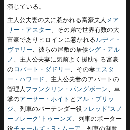
演じている。
主人公夫妻の夫に惹かれる富豪夫人
メア
リー・アスター
、その弟で世界有数の大
富豪でありヒロインに惹かれる
ルディ・
ヴァリー
、彼らの屋敷の居候
シグ・アル
ノ
、主人公夫妻に気前よく援助する富豪
の
ロバート・ダドリー
、その妻
エスタ
ー・ハワード
、主人公夫妻のアパートの
管理人
フランクリン・パングボーン
、車
掌の
アーサー・ホイト
と
アル・ブリッ
ジ
、列車のバーテンダー役
フレッド”スノ
ーフレーク”トゥーンズ
、列車のポーター
役
チャールズ・R・ムーア
、列車の制動