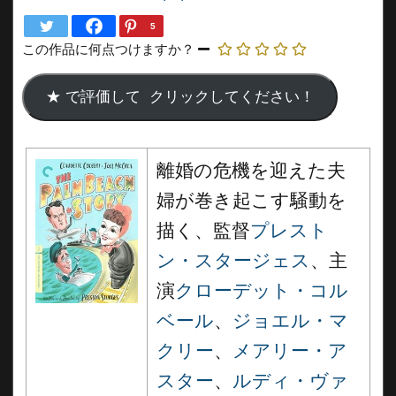
5
この作品に何点つけますか？
離婚の危機を迎えた夫
婦が巻き起こす騒動を
描く、監督
プレスト
ン・スタージェス
、主
演
クローデット・コル
ベール
、
ジョエル・マ
クリー
、
メアリー・ア
スター
、
ルディ・ヴァ