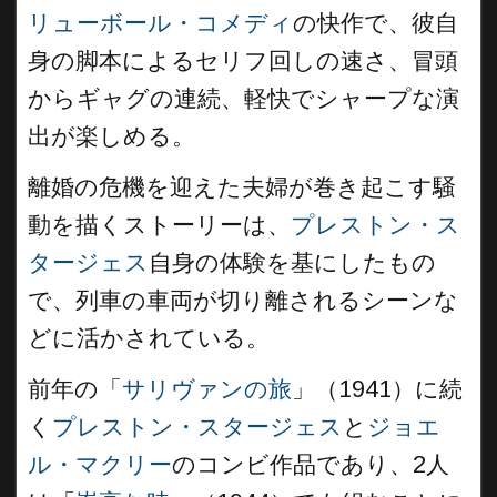
リューボール・コメディ
の快作で、彼自
身の脚本によるセリフ回しの速さ、冒頭
からギャグの連続、軽快でシャープな演
出が楽しめる。
離婚の危機を迎えた夫婦が巻き起こす騒
動を描くストーリーは、
プレストン・ス
タージェス
自身の体験を基にしたもの
で、列車の車両が切り離されるシーンな
どに活かされている。
前年の「
サリヴァンの旅
」（1941）に続
く
プレストン・スタージェス
と
ジョエ
ル・マクリー
のコンビ作品であり、2人