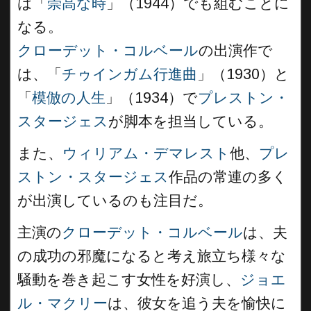
は「
崇高な時
」（1944）でも組むことに
なる。
クローデット・コルベール
の出演作で
は、「
チゥインガム行進曲
」（1930）と
「
模倣の人生
」（1934）で
プレストン・
スタージェス
が脚本を担当している。
また、
ウィリアム・デマレスト
他、
プレ
ストン・スタージェス
作品の常連の多く
が出演しているのも注目だ。
主演の
クローデット・コルベール
は、夫
の成功の邪魔になると考え旅立ち様々な
騒動を巻き起こす女性を好演し、
ジョエ
ル・マクリー
は、彼女を追う夫を愉快に