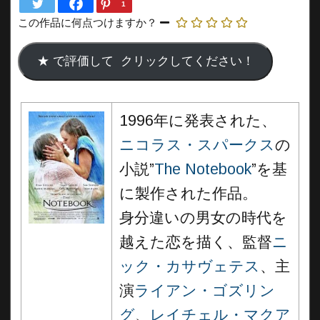
1
この作品に何点つけますか？
1996年に発表された、
ニコラス・スパークス
の
小説”
The Notebook
”を基
に製作された作品。
身分違いの男女の時代を
越えた恋を描く、監督
ニ
ック・カサヴェテス
、主
演
ライアン・ゴズリン
グ
、
レイチェル・マクア