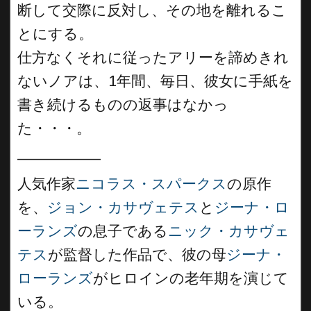
断して交際に反対し、その地を離れるこ
とにする。
仕方なくそれに従ったアリーを諦めきれ
ないノアは、1年間、毎日、彼女に手紙を
書き続けるものの返事はなかっ
た・・・。
__________
人気作家
ニコラス・スパークス
の原作
を、
ジョン・カサヴェテス
と
ジーナ・ロ
ーランズ
の息子である
ニック・カサヴェ
テス
が監督した作品で、彼の母
ジーナ・
ローランズ
がヒロインの老年期を演じて
いる。