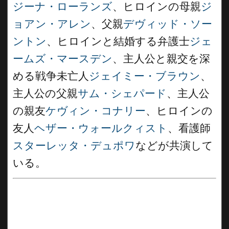
ジーナ・ローランズ
、ヒロインの母親
ジ
ョアン・アレン
、父親
デヴィッド・ソー
ントン
、ヒロインと結婚する弁護士
ジェ
ームズ・マースデン
、主人公と親交を深
める戦争未亡人
ジェイミー・ブラウン
、
主人公の父親
サム・シェパード
、主人公
の親友
ケヴィン・コナリー
、ヒロインの
友人
ヘザー・ウォールクィスト
、看護師
スターレッタ・デュポワ
などが共演して
いる。