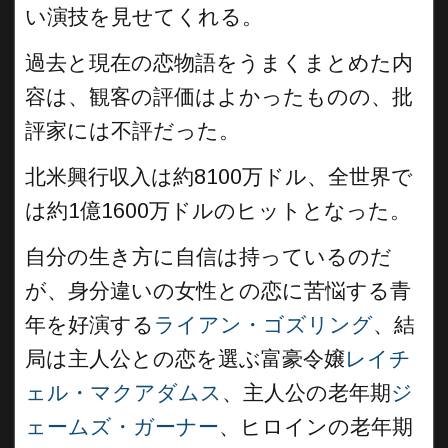
い演技を見せてくれる。
過去と現在の恋物語をうまくまとめた内
容は、観客の評価はよかったものの、批
評家には不評だった。
北米興行収入は約8100万ドル、全世界で
は約1億1600万ドルのヒットとなった。
自分の生き方に自信は持っているのだ
が、身分違いの女性との恋に苦悩する青
年を好演する
ライアン・ゴズリング
、結
局は主人公との恋を選ぶ富豪令嬢
レイチ
ェル・マクアダムス
、主人公の老年期
ジ
ェームズ・ガーナー
、ヒロインの老年期