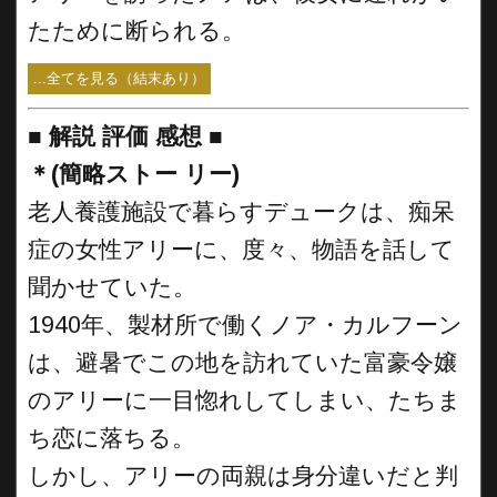
たために断られる。
...全てを見る（結末あり）
■
解説 評価 感想
■
＊(簡略ストー リー)
老人養護施設で暮らすデュークは、痴呆
症の女性アリーに、度々、物語を話して
聞かせていた。
1940年、製材所で働くノア・カルフーン
は、避暑でこの地を訪れていた富豪令嬢
のアリーに一目惚れしてしまい、たちま
ち恋に落ちる。
しかし、アリーの両親は身分違いだと判