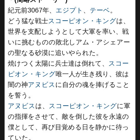
紀元前3067年、
エジプト
、
テーベ
。
どう猛な戦士
スコーピオン・キング
は、
世界を支配しようとして大軍を率い、戦
いに挑むものの敗北しアム・アシェアー
の聖なる砂漠に追いやられた。
焼けつく太陽に兵士達は倒れて、
スコー
ピオン・キング
唯一人が生き残り、彼は
闇の神
アヌビス
に自分の魂を捧げること
を誓う。
アヌビス
は、
スコーピオン・キング
に軍
の指揮をさせて、敵を倒した彼を永遠の
僕として、再び目覚める日を静かに待っ
ていた。