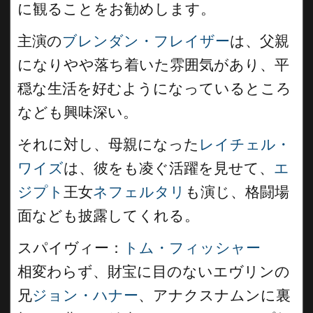
に観ることをお勧めします。
主演の
ブレンダン・フレイザー
は、父親
になりやや落ち着いた雰囲気があり、平
穏な生活を好むようになっているところ
なども興味深い。
それに対し、母親になった
レイチェル・
ワイズ
は、彼をも凌ぐ活躍を見せて、
エ
ジプト
王女
ネフェルタリ
も演じ、格闘場
面なども披露してくれる。
スパイヴィー：
トム・フィッシャー
相変わらず、財宝に目のないエヴリンの
兄
ジョン・ハナー
、アナクスナムンに裏