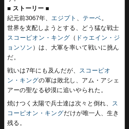
■
ストーリー
■
紀元前3067年、
エジプト
、
テーベ
。
世界を支配しようとする、どう猛な戦士
スコーピオン・キング
（
ドゥエイン・ジ
ョンソン
）は、大軍を率いて戦いに挑ん
だ。
戦いは7年にも及んだが、
スコーピオ
ン・キング
の軍は敗北し、アム・アシェ
アーの聖なる砂漠に追いやられた。
焼けつく太陽で兵士達は次々と倒れ、
ス
コーピオン・キング
だけが唯一人、生き
残る。