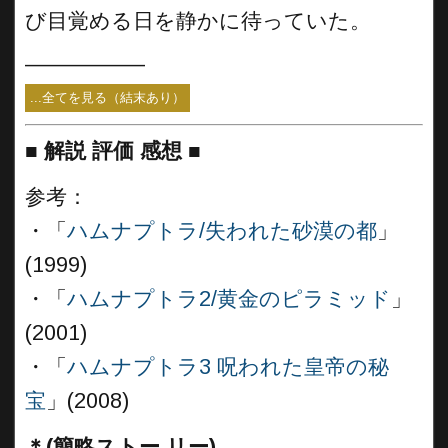
び目覚める日を静かに待っていた。
__________
...全てを見る（結末あり）
■
解説 評価 感想
■
参考：
・「
ハムナプトラ/失われた砂漠の都
」
(1999)
・「
ハムナプトラ2/黄金のピラミッド
」
(2001)
・「
ハムナプトラ3 呪われた皇帝の秘
宝
」(2008)
＊(簡略ストー リー)