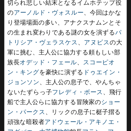
切られ悲しい結末となるイムホテップ役
の
アーノルド・ヴォスルー
、今回はかな
り登場場面の多い、アナクスナムンとそ
の生まれ変わりである謎の女を演ずる
パ
トリシア・ヴェラスケス
、
アヌビス
の大
軍に挑む、主人公に協力する頼もしい部
族長
オデッド・フェール
、
スコーピオ
ン・キング
を豪快に演ずる
ドゥエイン・
ジョンソン
、主人公の息子で、やんちゃ
ないたずらっ子
フレディ・ボース
、飛行
船で主人公らに協力する冒険家の
ショー
ン・パークス
、リックの息子に梃子摺る
頑強な暗殺者
アドウェール・アキノエ・