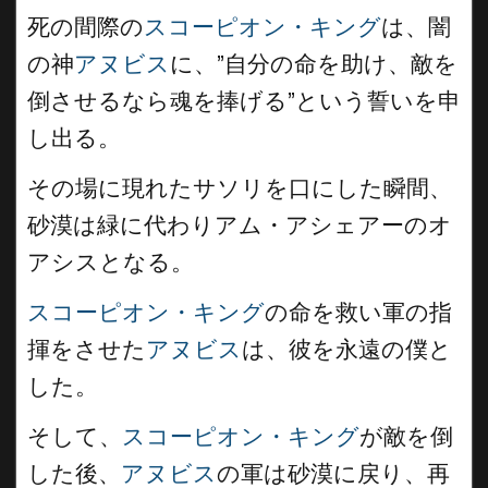
死の間際の
スコーピオン・キング
は、闇
の神
アヌビス
に、”自分の命を助け、敵を
倒させるなら魂を捧げる”という誓いを申
し出る。
その場に現れたサソリを口にした瞬間、
砂漠は緑に代わりアム・アシェアーのオ
アシスとなる。
スコーピオン・キング
の命を救い軍の指
揮をさせた
アヌビス
は、彼を永遠の僕と
した。
そして、
スコーピオン・キング
が敵を倒
した後、
アヌビス
の軍は砂漠に戻り、再