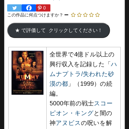
0
この作品に何点つけますか？
全世界で4億ドル以上の
興行収入を記録した「
ハ
ムナプトラ/失われた砂
漠の都
」（1999）の続
編。
5000年前の戦士
スコー
ピオン・キング
と闇の
神
アヌビス
の呪いを解