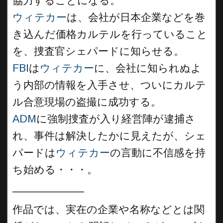
協力することになる。
ウィテカー
は、会社が日本企業などを巻
き込んだ価格カルテルを行っていること
を、捜査官シェパードに知らせる。
FBI
は
ウィテカー
に、会社に知られぬよ
う内部の情報を入手させ、ついにカルテ
ル合意現場の盗撮に成功する。
ADM
に強制捜査が入り経営陣が逮捕さ
れ、事件は解決したかに見えたが、シェ
パードは
ウィテカー
の言動に不信感を持
ち始める・・・。
____________
作品では、実在の企業や名称などとは関