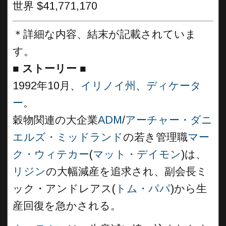
世界 $41,771,170
＊詳細な内容、結末が記載されていま
す。
■
ストーリー ■
1992年10月、
イリノイ州
、
ディケータ
ー
。
穀物関連の大企業
ADM
/
アーチャー・ダニ
エルズ・ミッドランド
の若き管理職
マー
ク・ウィテカー
(
マット・デイモン
)は、
リジン
の大幅減産を追求され、副会長ミ
ック・アンドレアス(
トム・パパ
)から生
産回復を急かされる。