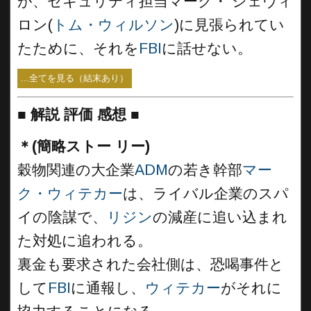
が、セキュリティ担当マーク・ シェヴィ
ロン(
トム・ウィルソン
)に見張られてい
たために、それを
FBI
に話せない。
...全てを見る（結末あり）
■
解説 評価 感想 ■
＊(簡略ストー リー)
穀物関連の大企業
ADM
の若き幹部
マー
ク・ウィテカー
は、ライバル企業のスパ
イの陰謀で、
リジン
の減産に追い込まれ
た対処に追われる。
裏金も要求された会社側は、恐喝事件と
して
FBI
に通報し、
ウィテカー
がそれに