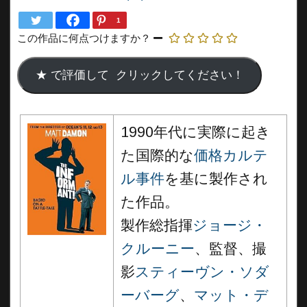
1
この作品に何点つけますか？
1990年代に実際に起き
た国際的な
価格カルテ
ル事件
を基に製作され
た作品。
製作総指揮
ジョージ・
クルーニー
、監督、撮
影
スティーヴン・ソダ
ーバーグ
、
マット・デ