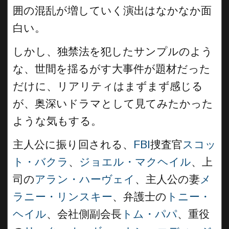
囲の混乱が増していく演出はなかなか面
白い。
しかし、独禁法を犯したサンプルのよう
な、世間を揺るがす大事件が題材だった
だけに、リアリティはまずまず感じる
が、奥深いドラマとして見てみたかった
ような気もする。
主人公に振り回される、
FBI
捜査官
スコッ
ト・バクラ
、
ジョエル・マクヘイル
、上
司の
アラン・ハーヴェイ
、主人公の妻
メ
ラニー・リンスキー
、弁護士の
トニー・
ヘイル
、会社側副会長
トム・パパ
、重役