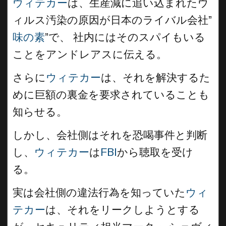
ウィテカー
は、生産減に追い込まれたウ
ィルス汚染の原因が日本のライバル会社”
味の素
”で、 社内にはそのスパイもいる
ことをアンドレアスに伝える。
さらに
ウィテカー
は、それを解決するた
めに巨額の裏金を要求されていることも
知らせる。
しかし、会社側はそれを恐喝事件と判断
し、
ウィテカー
は
FBI
から聴取を受け
る。
実は会社側の違法行為を知っていた
ウィ
テカー
は、それをリークしようとする