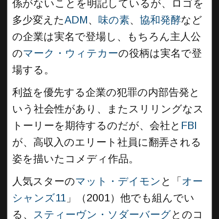
係がないことを明記しているが、ロゴを
多少変えた
ADM
、
味の素
、
協和発酵
など
の企業は実名で登場し、もちろん主人公
の
マーク・ウィテカー
の役柄は実名で登
場する。
利益を優先する企業の犯罪の内部告発と
いう社会性があり、またスリリングなス
トーリーを期待するのだが、会社と
FBI
が、高収入のエリート社員に翻弄される
姿を描いたコメディ作品。
人気スターの
マット・デイモン
と「
オー
シャンズ11
」（2001）他でも組んでい
る、
スティーヴン・ソダーバーグ
とのコ