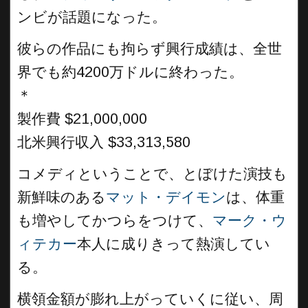
ンビが話題になった。
彼らの作品にも拘らず興行成績は、全世
界でも約4200万ドルに終わった。
＊
製作費 $21,000,000
北米興行収入 $33,313,580
コメディということで、とぼけた演技も
新鮮味のある
マット・デイモン
は、体重
も増やしてかつらをつけて、
マーク・ウ
ィテカー
本人に成りきって熱演してい
る。
横領金額が膨れ上がっていくに従い、周