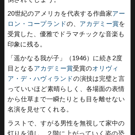
20世紀のアメリカを代表する作曲家
アー
ロン・コープランド
の、
アカデミー賞
を
受賞した、優雅でドラマチックな音楽も
印象に残る。
「遥かなる我が子」（1946）に続き2度
目となる
アカデミー賞
受賞の
オリヴィ
ア・デ・ハヴィランド
の演技は完璧と言
っていいほど素晴らしく、各場面の表情
から仕草まで一瞬たりとも目を離せない
名演を見せてくれる。
ラストで、すがる男性を無視して家中の
灯りを消し、２階に上がっていく姿の恐