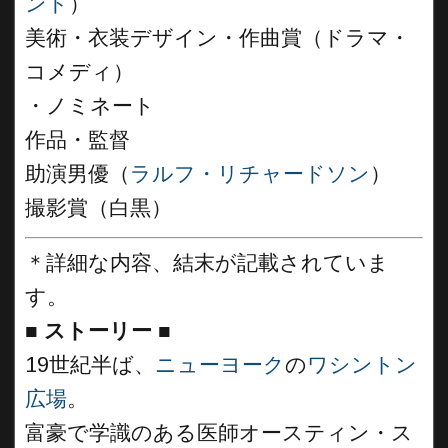
ンド
）
美術・衣装デザイン・作曲賞（ドラマ・
コメディ）
・ノミネート
作品・監督
助演男優（
ラルフ・リチャードソン
）
撮影賞（白黒）
＊詳細な内容、結末が記載されていま
す。
■
ストーリー ■
19世紀半ば、
ニューヨーク
の
ワシントン
広場
。
富豪で学識のある医師オースティン・ス