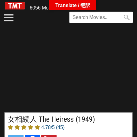
Translate / 翻訳
6056 Movies
女相続人 The Heiress (1949)
4.78/5
(45)