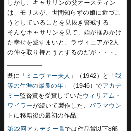
しかし、キャサリンの父オースティン
は、モリスが、世間知らずの娘に近づこ
うとしていることを見抜き警戒する。
そんなキャサリンを見て、姪が掴みかけ
た幸せを逃すまいと、ラヴィニアが2人
の仲を取り持とうとするのだが・・・。
__________
既に「
ミニヴァー夫人
」（1942）と「
我
等の生涯の最良の年
」（1946）で
アカデ
ミー
監督賞を受賞していた
ウィリアム・
ワイラー
が続いて製作した、
パラマウン
ト
に移籍後の最初の作品。
第22回アカデミー賞
では作品賞以下8部