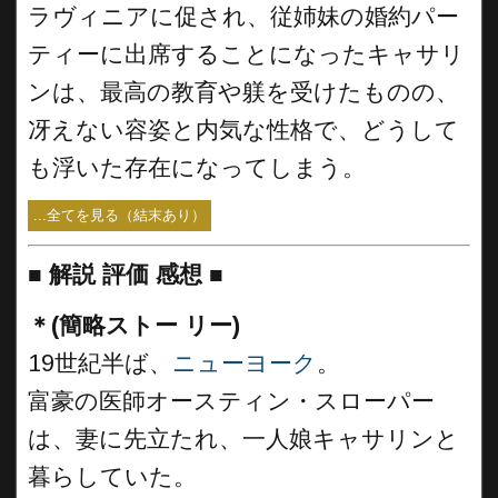
ラヴィニアに促され、従姉妹の婚約パー
ティーに出席することになったキャサリ
ンは、最高の教育や躾を受けたものの、
冴えない容姿と内気な性格で、どうして
も浮いた存在になってしまう。
...全てを見る（結末あり）
■
解説 評価 感想 ■
＊(簡略ストー リー)
19世紀半ば、
ニューヨーク
。
富豪の医師オースティン・スローパー
は、妻に先立たれ、一人娘キャサリンと
暮らしていた。