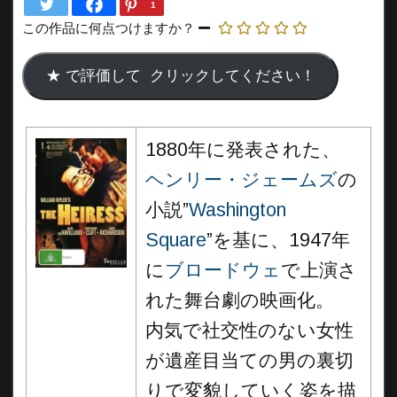
1
この作品に何点つけますか？
1880年に発表された、
ヘンリー・ジェームズ
の
小説”
Washington
Square
”を基に、1947年
に
ブロードウェ
で上演さ
れた舞台劇の映画化。
内気で社交性のない女性
が遺産目当ての男の裏切
りで変貌していく姿を描