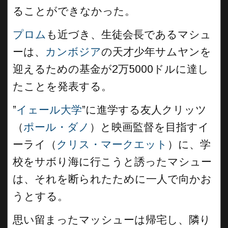
ることができなかった。
プロム
も近づき、生徒会長であるマシュ
ーは、
カンボジア
の天才少年サムヤンを
迎えるための基金が2万5000ドルに達し
たことを発表する。
”
イェール大学
”に進学する友人クリッツ
（
ポール・ダノ
）と映画監督を目指すイ
ーライ（
クリス・マークエット
）に、学
校をサボり海に行こうと誘ったマシュー
は、それを断られたために一人で向かお
うとする。
思い留まったマッシューは帰宅し、隣り