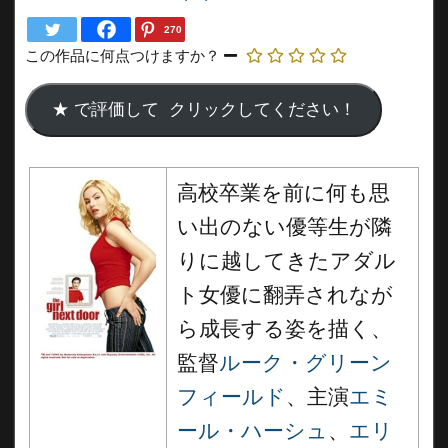
270
この作品に何点つけますか？
高校卒業を前に何も思
い出のない優等生が隣
りに越してきたアダル
ト女優に翻弄されなが
ら成長する姿を描く、
監督
ルーク・グリーン
フィールド
、主演
エミ
ール・ハーシュ
、
エリ