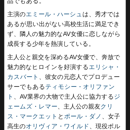
品でもある。
主演の
エミール・ハーシュ
は、秀才では
あるが思い出がない高校生活に満足でき
ず、隣人の魅力的なAV女優に恋しながら
成長する少年を熱演している。
主人公と親交を深めるAV女優で、奔放で
魅力的なヒロインを好演する
エリシャ・
カスバート
、彼女の元恋人でプロデュー
サーでもある
ティモシー・オリファン
ト
、AV業界の大物で主人公に協力する
ジ
ェームズ・レマー
、主人公の親友
クリ
ス・マークエット
と
ポール・ダノ
、女子
高生の
オリヴィア・ワイルド
、現役ポル