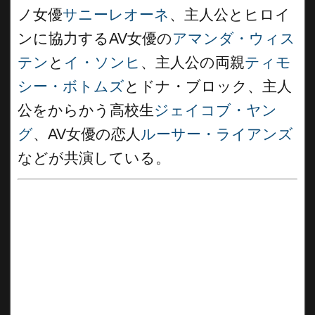
ノ女優
サニーレオーネ
、主人公とヒロイ
ンに協力するAV女優の
アマンダ・ウィス
テン
と
イ・ソンヒ
、主人公の両親
ティモ
シー・ボトムズ
とドナ・ブロック、主人
公をからかう高校生
ジェイコブ・ヤン
グ
、AV女優の恋人
ルーサー・ライアンズ
などが共演している。