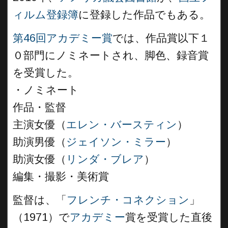
ィルム登録簿
に登録した作品でもある。
第46回アカデミー賞
では、作品賞以下１
０部門にノミネートされ、脚色、録音賞
を受賞した。
・ノミネート
作品・監督
主演女優（
エレン・バースティン
）
助演男優（
ジェイソン・ミラー
）
助演女優（
リンダ・ブレア
）
編集・撮影・美術賞
監督は、「
フレンチ・コネクション
」
（1971）で
アカデミー
賞を受賞した直後