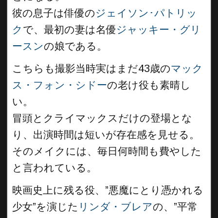
彼の息子は俳優の
ジェイソン･パトリッ
ク
で、最初の妻は名優
ジャッキー・グリ
ースン
の娘である。
こちらも撮影当時実はまだ43歳の
マック
ス・フォン・シドー
の老け役も素晴し
い。
冒頭とクライマックスだけの登場とな
り、出演時間は短いが存在感を見せる。
そのメイクには、毎日何時間も費やした
と言われている。
映画史上に残る役、”悪魔にとり憑かれる
少女”を演じた
リンダ・ブレア
の、”平常