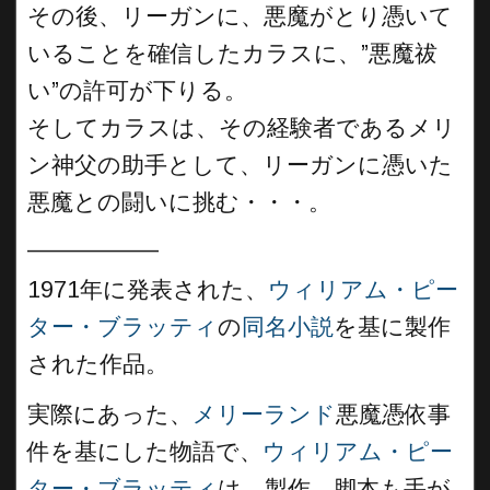
その後、リーガンに、悪魔がとり憑いて
いることを確信したカラスに、”悪魔祓
い”の許可が下りる。
そしてカラスは、その経験者であるメリ
ン神父の助手として、リーガンに憑いた
悪魔との闘いに挑む・・・。
__________
1971年に発表された、
ウィリアム・ピー
ター・ブラッティ
の
同名小説
を基に製作
された作品。
実際にあった、
メリーランド
悪魔憑依事
件を基にした物語で、
ウィリアム・ピー
ター・ブラッティ
は、製作、脚本も手が