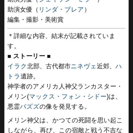
助演女優（
リンダ・ブレア
）
編集・撮影・美術賞
＊詳細な内容、結末が記載されていま
す。
■
ストーリー ■
イラク
北部、古代都市
ニネヴェ
近郊、
ハ
トラ
遺跡。
神学者のアメリカ人神父ランカスター・
メリン(
マックス・フォン・シドー
)は、
悪霊
パズズ
の像を発見する。
メリン神父は、かつての死闘を思い起こ
しながら、再び、この宿敵と戦う不吉な