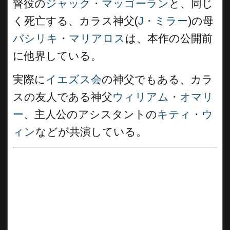
督役の
ジャック・マッゴーラン
と、同じ
く死亡する、カラス神父(
J・ミラー
)の母
バシリキ・マリアロス
は、本作の公開前
に他界している。
実際に
イエズス会
の神父でもある、カラ
スの友人である神父
ウィリアム・オマリ
ー
、主人公のアシスタントの
キティ・ウ
ィン
などが共演している。