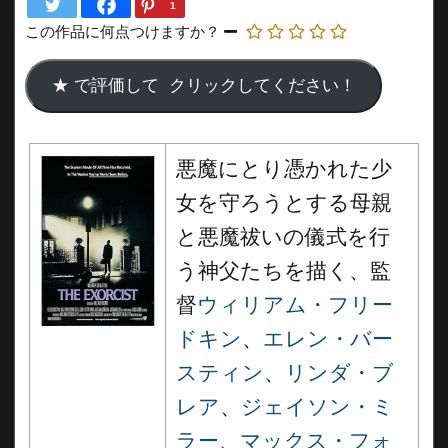
1
この作品に何点つけますか？
悪魔にとり憑かれた少
女を守ろうとする母親
と悪魔祓いの儀式を行
う神父たちを描く、監
督
ウィリアム・フリー
ドキン
、
エレン・バー
スティン
、
リンダ・ブ
レア
、
ジェイソン・ミ
ラー
、
マックス・フォ