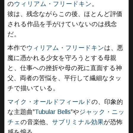
の
ウィリアム・フリードキン
。
彼は、残念ながらこの後、ほとんど評価
される作品を手がけていないのは残念
だ。
本作で
ウィリアム・フリードキン
は、悪
魔に憑かれる少女を守ろうとする母親
と、仕事への挫折や母の死に直面する神
父、両者の苦悩を、平行して繊細なタッ
チで描いている。
マイク・オールドフィールド
の、印象的
な主題曲”
Tubular Bells
”や
ジャック・ニッ
チェ
の音楽他、
サブリミナル効果
が恐怖
感を煽る。