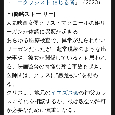
・「
エクソシスト 信じる者
」（2023）
＊(簡略ストー リー)
人気映画女優クリス・マクニールの娘リ
ーガンが体調に異変が起きる。
あらゆる医療検査で、異常が見られない
リーガンだったが、超常現象のような出
来事や、彼女が関係しているとも思われ
る、映画監督の奇怪な死亡事故も起き、
医師団は、クリスに”悪魔祓い”を勧め
る。
クリスは、地元の
イエズス会
の神父カラ
スにそれを相談するが、彼は教会の許可
が必要なために慎重になる。