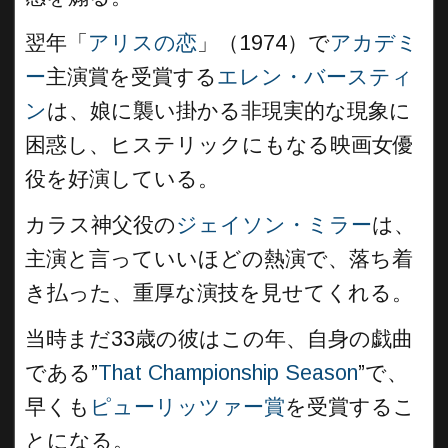
翌年「
アリスの恋
」（1974）で
アカデミ
ー
主演賞を受賞する
エレン・バースティ
ン
は、娘に襲い掛かる非現実的な現象に
困惑し、ヒステリックにもなる映画女優
役を好演している。
カラス神父役の
ジェイソン・ミラー
は、
主演と言っていいほどの熱演で、落ち着
き払った、重厚な演技を見せてくれる。
当時まだ33歳の彼はこの年、自身の戯曲
である”
That Championship Season
”で、
早くも
ピューリッツァー賞
を受賞するこ
とになる。