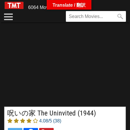
Translate / 翻訳
6064 Movies
呪いの家 The Uninvited (1944)
4.08/5
(38)