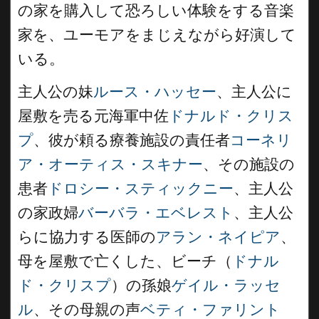
の家を購入して恐ろしい体験をする音楽
家を、ユーモアをまじえながら好演して
いる。
主人公の妹
ルース・ハッセー
、主人公に
屋敷を売る元海軍中佐
ドナルド・クリス
プ
、彼が頼る療養施設の責任者
コーネリ
ア・オーティス・スキナー
、その施設の
患者
ドロシー・スティックニー
、主人公
の家政婦
バーバラ・エベレスト
、主人公
らに協力する医師の
アラン・ネイピア
、
母を屋敷で亡くした、ビーチ（
ドナル
ド・クリスプ
）の孫娘
ゲイル・ラッセ
ル
、その母親の声
ベティ・ファリント