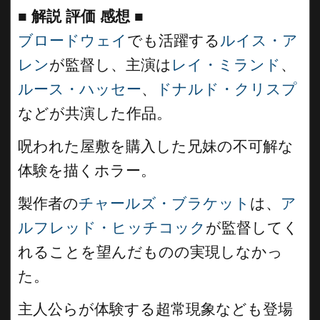
■
解説 評価 感想
■
ブロードウェイ
でも活躍する
ルイス・ア
レン
が監督し、主演は
レイ・ミランド
、
ルース・ハッセー
、
ドナルド・クリスプ
などが共演した作品。
呪われた屋敷を購入した兄妹の不可解な
体験を描くホラー。
製作者の
チャールズ・ブラケット
は、
ア
ルフレッド・ヒッチコック
が監督してく
れることを望んだものの実現しなかっ
た。
主人公らが体験する超常現象なども登場