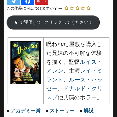
2
この作品に何点つけますか？
呪われた屋敷を購入し
た兄妹の不可解な体験
を描く、監督
ルイス・
アレン
、主演
レイ・ミ
ランド
、
ルース・ハッ
セー
、
ドナルド・クリ
スプ
他共演のホラー。
■
アカデミー賞
■
ストーリー
■
解説