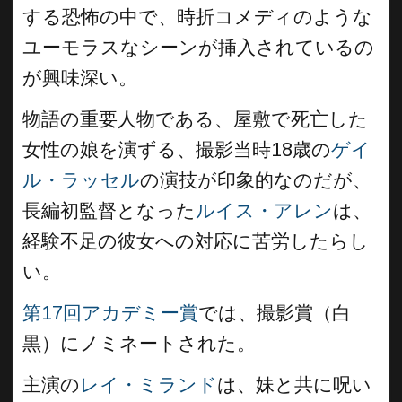
する恐怖の中で、時折コメディのような
ユーモラスなシーンが挿入されているの
が興味深い。
物語の重要人物である、屋敷で死亡した
女性の娘を演ずる、撮影当時18歳の
ゲイ
ル・ラッセル
の演技が印象的なのだが、
長編初監督となった
ルイス・アレン
は、
経験不足の彼女への対応に苦労したらし
い。
第17回アカデミー賞
では、撮影賞（白
黒）にノミネートされた。
主演の
レイ・ミランド
は、妹と共に呪い