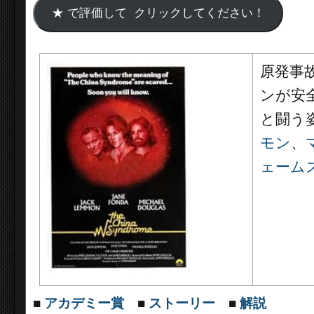
原発事
ンが安
と闘う
モン
、
ェーム
■
アカデミー賞
■
ストーリー
■
解説