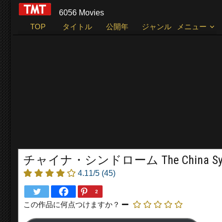
6056 Movies
TOP
タイトル
公開年
ジャンル
メニュー
チャイナ・シンドローム The China Syndr
4.11/5
(45)
2
この作品に何点つけますか？