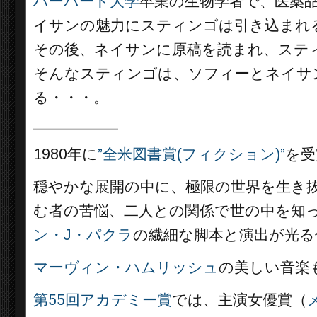
ハーバード大学
卒業の生物学者で、医薬品
イサンの魅力にスティンゴは引き込まれ
その後、ネイサンに原稿を読まれ、ステ
そんなスティンゴは、ソフィーとネイサ
る・・・。
__________
1980年に
”全米図書賞(フィクション)”
を受
穏やかな展開の中に、極限の世界を生き
む者の苦悩、二人との関係で世の中を知
ン・J・パクラ
の繊細な脚本と演出が光る
マーヴィン・ハムリッシュ
の美しい音楽
第55回アカデミー賞
では、主演女優賞（