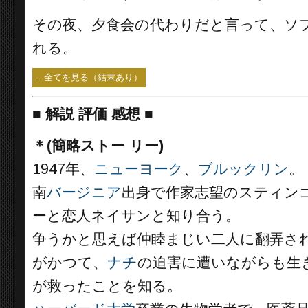
その夜、夕食会の代わりだと言って、ソ
れる。
...全てを見る（結末あり）
■
解説 評価 感想 ■
＊(簡略ストー リー)
1947年、
ニューヨーク
、
ブルックリン
。
南
バージニア
出身で作家志望のスティン
ーと恋人ネイサンと知り合う。
争うかと思えば仲睦まじい二人に翻弄さ
がかつて、
ナチ
の迫害に遭いながらも生
が救ったことを知る。