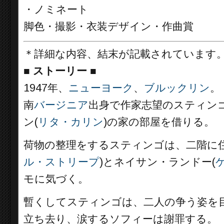
・ノミネート
脚色・撮影・衣装デザイン・作曲賞
＊詳細な内容、結末が記載されています
■
ストーリー ■
1947年、
ニューヨーク
、
ブルックリン
。
南
バージニア
出身で作家志望のスティンゴ
ン(
リタ・カリン
)の家の部屋を借りる。
荷物の整理をするスティンゴは、二階に住
ル・ストリープ
)とネイサン・ランドー(
モに気づく。
暫くしてスティンゴは、二人の争う姿を
立ち去り、涙するソフィーは謝罪する。