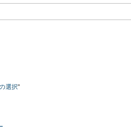
の選択
”
ー