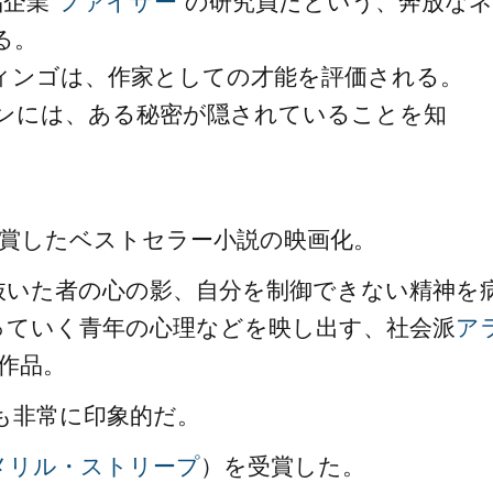
企業”
ファイザー
”の研究員だという、奔放なネ
る。
ィンゴは、作家としての才能を評価される。
ンには、ある秘密が隠されていることを知
賞したベストセラー小説の映画化。
抜いた者の心の影、自分を制御できない精神を
っていく青年の心理などを映し出す、社会派
ア
作品。
も非常に印象的だ。
メリル・ストリープ
）を受賞した。