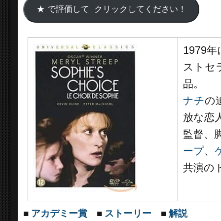
1979
ストセ
品。
ナチ
の
放な恋
監督、
ープ
、
共演の
■
アカデミー賞
■
ストーリー
■
解説