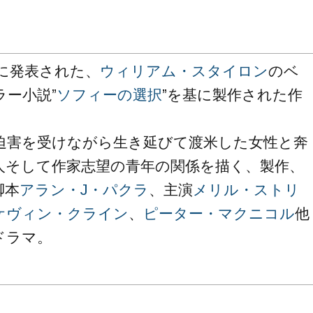
年に発表された、
ウィリアム・スタイロン
のベ
ラー小説”
ソフィーの選択
”を基に製作された作
迫害を受けながら生き延びて渡米した女性と奔
人そして作家志望の青年の関係を描く、製作、
脚本
アラン・J・パクラ
、主演
メリル・ストリ
ケヴィン・クライン
、
ピーター・マクニコル
他
ドラマ。