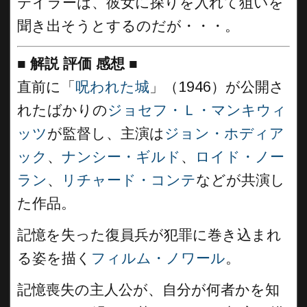
テイラーは、彼女に探りを入れて狙いを
聞き出そうとするのだが・・・。
■
解説 評価 感想
■
直前に「
呪われた城
」（1946）が公開さ
れたばかりの
ジョセフ・Ｌ・マンキウィ
ッツ
が監督し、主演は
ジョン・ホディア
ック
、
ナンシー・ギルド
、
ロイド・ノー
ラン
、
リチャード・コンテ
などが共演し
た作品。
記憶を失った復員兵が犯罪に巻き込まれ
る姿を描く
フィルム・ノワール
。
記憶喪失の主人公が、自分が何者かを知