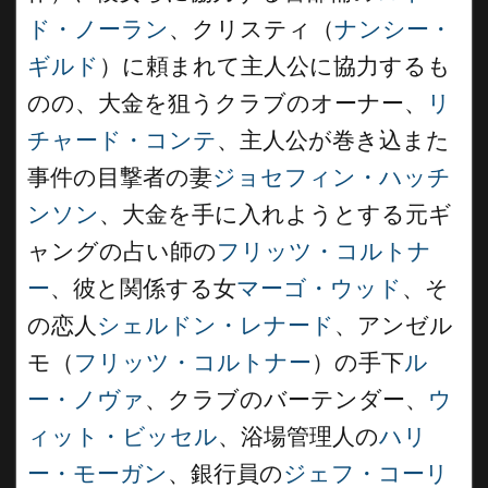
ド・ノーラン
、クリスティ（
ナンシー・
ギルド
）に頼まれて主人公に協力するも
のの、大金を狙うクラブのオーナー、
リ
チャード・コンテ
、主人公が巻き込また
事件の目撃者の妻
ジョセフィン・ハッチ
ンソン
、大金を手に入れようとする元ギ
ャングの占い師の
フリッツ・コルトナ
ー
、彼と関係する女
マーゴ・ウッド
、そ
の恋人
シェルドン・レナード
、アンゼル
モ（
フリッツ・コルトナー
）の手下
ル
ー・ノヴァ
、クラブのバーテンダー、
ウ
ィット・ビッセル
、浴場管理人の
ハリ
ー・モーガン
、銀行員の
ジェフ・コーリ