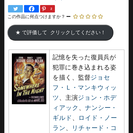
2
この作品に何点つけますか？
記憶を失った復員兵が
犯罪に巻き込まれる姿
を描く、監督
ジョセ
フ・Ｌ・マンキウィッ
ツ
、主演
ジョン・ホデ
ィアック
、
ナンシー・
ギルド
、
ロイド・ノー
ラン
、
リチャード・コ