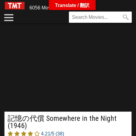
Translate / 翻訳
6056 Movies
記憶の代償 Somewhere in the Night
(1946)
4.21/5
(38)