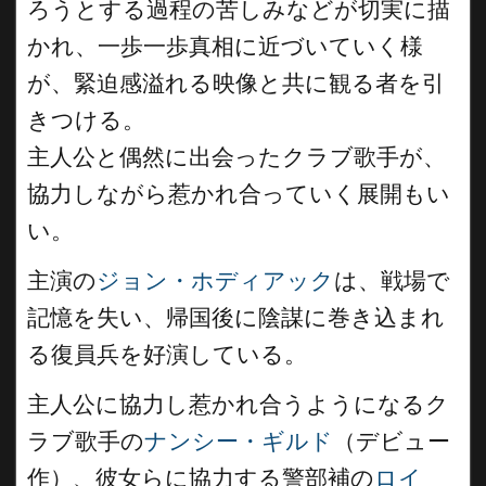
ろうとする過程の苦しみなどが切実に描
かれ、一歩一歩真相に近づいていく様
が、緊迫感溢れる映像と共に観る者を引
きつける。
主人公と偶然に出会ったクラブ歌手が、
協力しながら惹かれ合っていく展開もい
い。
主演の
ジョン・ホディアック
は、戦場で
記憶を失い、帰国後に陰謀に巻き込まれ
る復員兵を好演している。
主人公に協力し惹かれ合うようになるク
ラブ歌手の
ナンシー・ギルド
（デビュー
作）、彼女らに協力する警部補の
ロイ