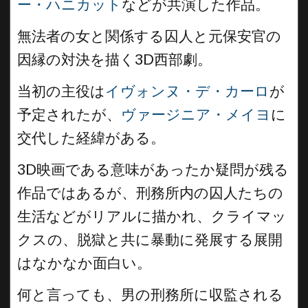
ー・ハニカット
などが共演した作品。
無法者の女と関係する囚人と元保安官の
因縁の対決を描く3D西部劇。
当初の主役は
イヴォンヌ・デ・カーロ
が
予定されたが、
ヴァージニア・メイヨ
に
交代した経緯がある。
3D映画である意味があったか疑問が残る
作品ではあるが、刑務所内の囚人たちの
生活などがリアルに描かれ、クライマッ
クスの、脱獄と共に暴動に発展する展開
はなかなか面白い。
何と言っても、男の刑務所に収監される