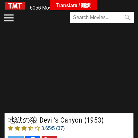
Translate / 翻訳
6056 Movies
地獄の狼 Devil’s Canyon (1953)
3.65/5
(37)