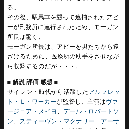
る。
その後、駅馬車を襲って逮捕されたアビ
ーが刑務所に連行されたため、モーガン
所長は驚く。
モーガン所長は、アビーを男たちから遠
ざけるために、医療所の助手をさせなが
ら収監するのだが・・・。
■
解説 評価 感想
■
サイレント時代から活躍した
アルフレッ
ド・Ｌ・ワーカー
が監督し、主演は
ヴァ
ージニア・メイヨ
、
デール・ロバートソ
ン
、
スティーヴン・マクナリー
、
アーサ