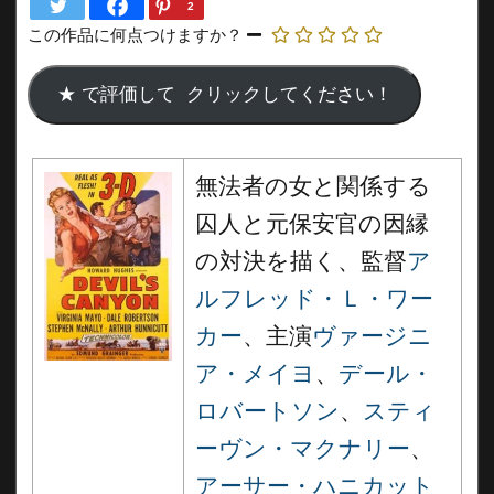
2
この作品に何点つけますか？
無法者の女と関係する
囚人と元保安官の因縁
の対決を描く、監督
ア
ルフレッド・Ｌ・ワー
カー
、主演
ヴァージニ
ア・メイヨ
、
デール・
ロバートソン
、
スティ
ーヴン・マクナリー
、
アーサー・ハニカット