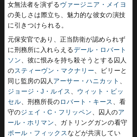
女無法者を演ずる
ヴァージニア・メイヨ
の美しさは際立ち、魅力的な彼女の演技
に引きつけられる。
元保安官であり、正当防衛が認められず
に刑務所に入れらえる
デール・ロバート
ソン
、彼に恨みを持ち殺そうとする囚人
の
スティーヴン・マクナリー
、ビリーと
同じ監房の囚人
アーサー・ハニカット
、
ジョージ・J・ルイス
、
ウィット・ビッ
セル
、刑務所長の
ロバート・キース
、看
守の
ジェイ・C・フリッペン
、囚人の
ア
ール・ホリマン
、ガトリングガンの看守
ポール・フィックス
などが共演してい