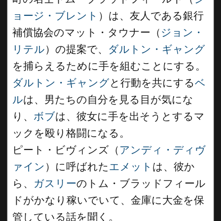
ョージ・ブレント
）は、友人である銀行
補償協会のマット・タウナー（
ジョン・
リテル
）の提案で、
ダルトン・ギャング
を捕らえるために手を組むことにする。
ダルトン・ギャング
と行動を共にする
ベ
ル
は、男たちの自分を見る目が気にな
り、
ボブ
は、彼女に手を出そうとするマ
ックを殴り格闘になる。
ピート・ビヴィンズ（
アンディ・ディヴ
ァイン
）に呼ばれた
エメット
は、彼か
ら、
ガスリー
のトム・ブラッドフィール
ドがかなり稼いでいて、金庫に大金を保
管している話を聞く。