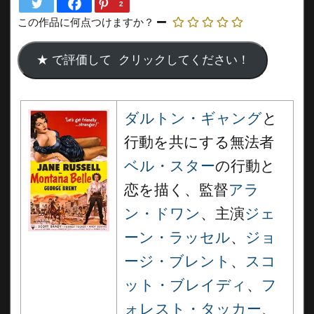
2
この作品に何点つけますか？
ダルトン・ギャング
と
行動を共にする無法者
ベル・スター
の行動と
恋を描く、監督
アラ
ン・ドワン
、主演
ジェ
ーン・ラッセル
、
ジョ
ージ・ブレント
、
スコ
ット・ブレイディ
、
フ
ォレスト・タッカー
、