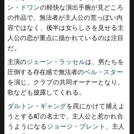
ン・ドワン
の軽快な演出手腕が見どころ
の作品で、無法者が主人公の荒っぽい内
容ではなく、後半は女らしさを見せる主
人公の恋が重点に描かれているのは注目
だ。
主演の
ジェーン・ラッセル
は、男たちを
圧倒する存在感で無法者の
ベル・スター
を演じ、クラブの共同オーナーとなり、
歌なども披露してくれる。
ダルトン・ギャング
を罠にかけて捕えよ
うとする町の名士で、主人公と惹かれ合
うようになる
ジョージ・ブレント
、主人