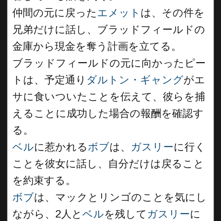
仲間の元に戻った
エメット
は、その件を
兄弟だけに話し、ブラッドフィールドの
金庫から現金を奪う計画を立てる。
ブラッドフィールドの元に向かったピー
トは、予定通り
ダルトン・ギャング
がエ
サに食いついたことを伝えて、彼らを捕
えることに成功した場合の報酬を確認す
る。
ベル
に惹かれる
ボブ
は、
ガスリー
に行く
ことを彼女に話し、自分だけは戻ること
を約束する。
ボブ
は、マックとリンゴのことを気にし
ながら、2人と
ベル
を残して
ガスリー
に