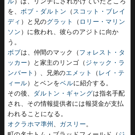
ル
）は、リンチにされかけていたところ
を、
ボブ・ダルトン
（
スコット・ブレイ
ディ
）と兄の
グラット
（
ロリー・マリン
ソン
）に救われ、彼らのアジトに向か
う。
ボブ
は、仲間のマック（
フォレスト・タ
ッカー
）と家主のリンゴ（
ジャック・ラ
ンバート
）、兄弟の
エメット
（
レイ・テ
ィール
）とベンを
ベル
に紹介する。
その後、
ダルトン・ギャング
は指名手配
され、その情報提供者には報奨金が支払
われることになる。
オクラホマ準州
、
ガスリー
。
町の名士トム・ブラッドフィールド（
ジ