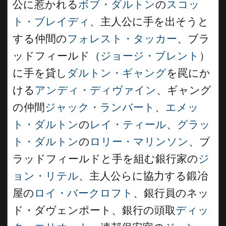
公に惹かれる
ボブ・ダルトン
の
スコッ
ト・ブレイディ
、主人公に手を出そうと
する仲間の
フォレスト・タッカー
、ブラ
ッドフィールド（
ジョージ・ブレント
）
に手を貸し
ダルトン・ギャング
を罠にか
ける
アンディ・ディヴァイン
、ギャング
の仲間
ジャック・ランバート
、
エメッ
ト・ダルトン
の
レイ・ティール
、
グラッ
ト・ダルトン
の
ロリー・マリンソン
、ブ
ラッドフィールドと手を組む銀行家の
ジ
ョン・リテル
、主人公らに協力する鍛冶
屋の
ロイ・バークロフト
、銀行員のネッ
ド・ダヴェンポート、銀行の頭取
ディッ