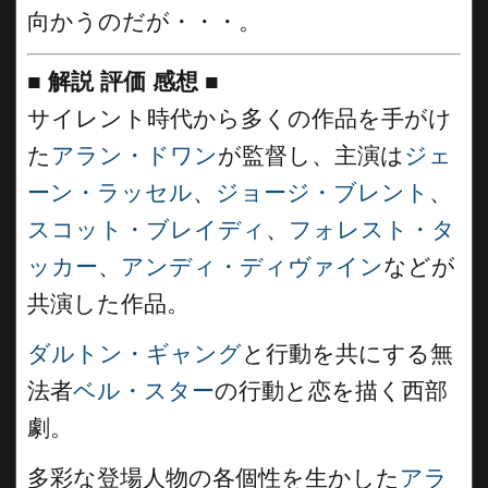
向かうのだが・・・。
■
解説 評価 感想
■
サイレント時代から多くの作品を手がけ
た
アラン・ドワン
が監督し、主演は
ジェ
ーン・ラッセル
、
ジョージ・ブレント
、
スコット・ブレイディ
、
フォレスト・タ
ッカー
、
アンディ・ディヴァイン
などが
共演した作品。
ダルトン・ギャング
と行動を共にする無
法者
ベル・スター
の行動と恋を描く西部
劇。
多彩な登場人物の各個性を生かした
アラ