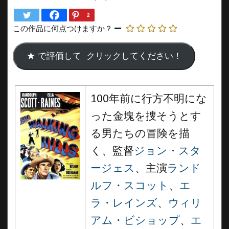
2
この作品に何点つけますか？
100年前に行方不明にな
った金塊を捜そうとす
る男たちの冒険を描
く、監督
ジョン・スタ
ージェス
、主演
ランド
ルフ・スコット
、
エ
ラ・レインズ
、
ウィリ
アム・ビショップ
、
エ