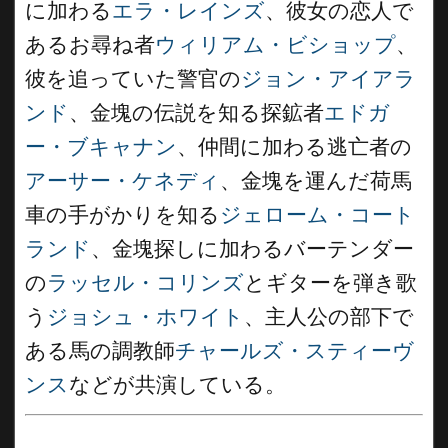
に加わる
エラ・レインズ
、彼女の恋人で
あるお尋ね者
ウィリアム・ビショップ
、
彼を追っていた警官の
ジョン・アイアラ
ンド
、金塊の伝説を知る探鉱者
エドガ
ー・ブキャナン
、仲間に加わる逃亡者の
アーサー・ケネディ
、金塊を運んだ荷馬
車の手がかりを知る
ジェローム・コート
ランド
、金塊探しに加わるバーテンダー
の
ラッセル・コリンズ
とギターを弾き歌
う
ジョシュ・ホワイト
、主人公の部下で
ある馬の調教師
チャールズ・スティーヴ
ンス
などが共演している。