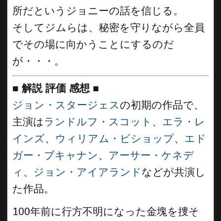
所だというジョニーの話を信じる。
そしてジムらは、秘密を守りながら全員
でその場に向かうことにするのだ
が・・・。
■
解説 評価 感想
■
ジョン・スタージェス
の初期の作品で、
主演は
ランドルフ・スコット
、
エラ・レ
インズ
、
ウィリアム・ビショップ
、
エド
ガー・ブキャナン
、
アーサー・ケネデ
ィ
、
ジョン・アイアランド
などが共演し
た作品。
100年前に行方不明になった金塊を捜そ