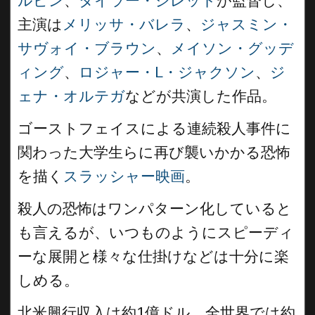
ルピン
、
タイラー・ジレット
が監督し、
主演は
メリッサ・バレラ
、
ジャスミン・
サヴォイ・ブラウン
、
メイソン・グッデ
ィング
、
ロジャー・L・ジャクソン
、
ジ
ェナ・オルテガ
などが共演した作品。
ゴーストフェイスによる連続殺人事件に
関わった大学生らに再び襲いかかる恐怖
を描く
スラッシャー映画
。
殺人の恐怖はワンパターン化していると
も言えるが、いつものようにスピーディ
ーな展開と様々な仕掛けなどは十分に楽
しめる。
北米興行収入は約1億ドル、全世界では約