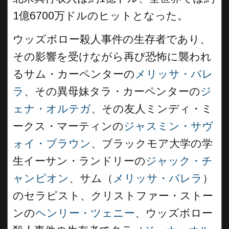
1億6700万ドルのヒットとなった。
ウッズボロー殺人事件の生存者であり、
その影響を受けながら再び恐怖に襲われ
るサム・カーペンターの
メリッサ・バレ
ラ
、その異母妹タラ・カーペンターの
ジ
ェナ・オルテガ
、その友人ミンディ・ミ
ークス・マーティンの
ジャスミン・サヴ
ォイ・ブラウン
、ブラックモア大学の学
生イーサン・ランドリーの
ジャック・チ
ャンピオン
、サム（
メリッサ・バレラ
）
のセラピスト、クリストファー・ストー
ンの
ヘンリー・ツェニー
、ウッズボロー