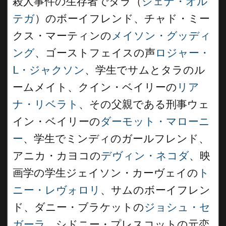
殺人事件の生存者でタラ（
ジェナ・オル
テガ
）のボーイフレンド、チャド・ミー
クス・マーティンの
メイソン・グッディ
ング
、ゴーストフェイスの声
ロジャー・
L・ジャクソン
、学生でサムとタラのル
ームメイト、クイン・ベイリーの
リア
ナ・リベラト
、その父親である刑事ウェ
イン・ベイリーの
ダーモット・マローニ
ー
、学生でミンディのガールフレンド、
アニカ・カヨコの
デヴィン・ネコダ
、映
画学の学生ジェイソン・カーヴェイの
ト
ニー・レヴォロリ
、サムのボーイフレン
ド、ダニー・ブラケットの
ジョシュ・セ
ガーラ
、シドニー・プレスコットの元恋