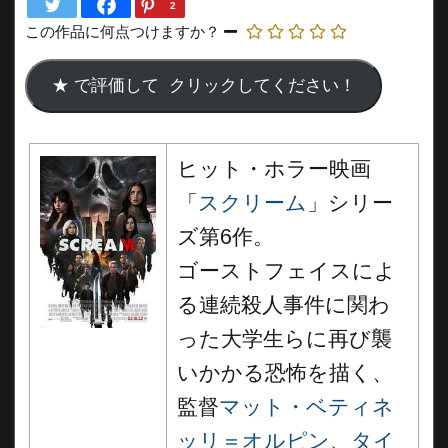
2
この作品に何点つけますか？
ヒット・ホラー映画
「
スクリーム
」シリー
ズ第6作。
ゴーストフェイスによ
る連続殺人事件に関わ
った大学生らに再び襲
いかかる恐怖を描く、
監督
マット・ベティネ
ッリ＝オルピン
、
タイ