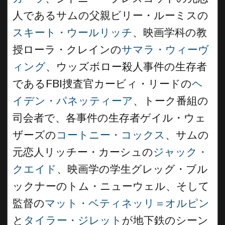
人であるサムの父親ビリー・ルーミスの
スキート・ウールリッチ
、映画学科の教
授ローラ・クレインの
サマラ・ウィーヴ
ィング
、ウッズボロー殺人事件の生存者
であるFBI捜査官カービィ・リードの
ヘ
イデン・パネッティーア
、トーク番組の
司会者で、各事件の生存者ゲイル・ウェ
ザーズの
コートニー・コックス
、サムの
元恋人リッチー・カーシュの
ジャック・
クエイド
、映画学の学生グレッグ・ブル
ックナーのトム・ニューウェル、そして
監督の
マット・ベティネッリ＝オルピン
と
タイラー・ジレット
が地下鉄のシーン