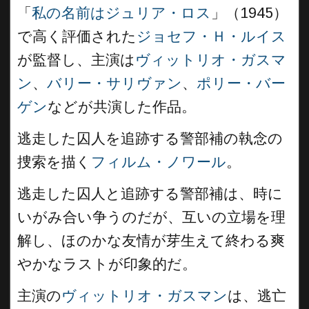
「
私の名前はジュリア・ロス
」（1945）
で高く評価された
ジョセフ・Ｈ・ルイス
が監督し、主演は
ヴィットリオ・ガスマ
ン
、
バリー・サリヴァン
、
ポリー・バー
ゲン
などが共演した作品。
逃走した囚人を追跡する警部補の執念の
捜索を描く
フィルム・ノワール
。
逃走した囚人と追跡する警部補は、時に
いがみ合い争うのだが、互いの立場を理
解し、ほのかな友情が芽生えて終わる爽
やかなラストが印象的だ。
主演の
ヴィットリオ・ガスマン
は、逃亡