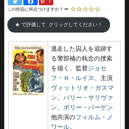
2
この作品に何点つけますか？
逃走した囚人を追跡す
る警部補の執念の捜索
を描く、監督
ジョセ
フ・Ｈ・ルイス
、主演
ヴィットリオ・ガスマ
ン
、
バリー・サリヴァ
ン
、
ポリー・バーゲン
他共演の
フィルム・ノ
ワール
。