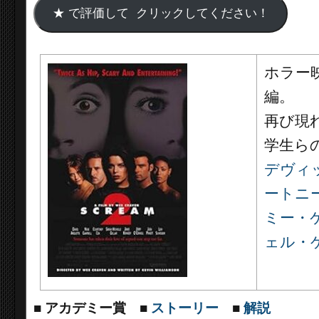
ホラー
編。
再び現
学生ら
デヴィ
ートニ
ミー・
ェル・
■
アカデミー賞
■
ストーリー
■
解説