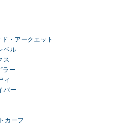
ッド・アークエット
ンベル
クス
ゲラー
ディ
イバー
トカーフ