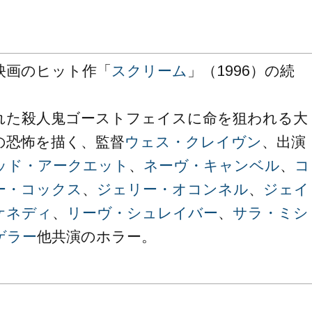
映画のヒット作「
スクリーム
」（1996）の続
れた殺人鬼ゴーストフェイスに命を狙われる大
の恐怖を描く、監督
ウェス・クレイヴン
、出演
ッド・アークエット
、
ネーヴ・キャンベル
、
コ
ー・コックス
、
ジェリー・オコンネル
、
ジェイ
ケネディ
、
リーヴ・シュレイバー
、
サラ・ミシ
ゲラー
他共演のホラー。