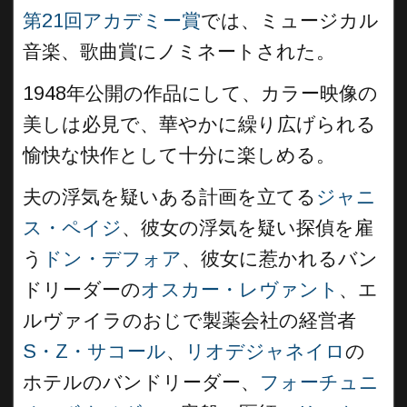
第21回アカデミー賞
では、ミュージカル
音楽、歌曲賞にノミネートされた。
1948年公開の作品にして、カラー映像の
美しは必見で、華やかに繰り広げられる
愉快な快作として十分に楽しめる。
夫の浮気を疑いある計画を立てる
ジャニ
ス・ペイジ
、彼女の浮気を疑い探偵を雇
う
ドン・デフォア
、彼女に惹かれるバン
ドリーダーの
オスカー・レヴァント
、エ
ルヴァイラのおじで製薬会社の経営者
S・Z・サコール
、
リオデジャネイロ
の
ホテルのバンドリーダー、
フォーチュニ