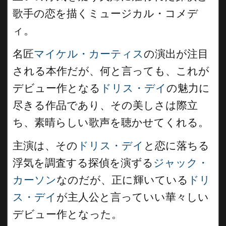
歌手の恋を描くミュージカル・コメデ
ィ。
名匠
マイケル・カーティス
の演出が注目
される本作だが、何と言っても、これが
デビュー作となる
ドリス・デイ
の魅力に
尽きる作品であり、その美しさは際立
ち、素晴らしい歌声を聴かせてくれる。
主演は、その
ドリス・デイ
と恋に落ちる
浮気を調査する探偵を演ずる
ジャック・
カーソン
なのだが、正に輝いている
ドリ
ス・デイ
が主人公と言っていい華々しい
デビュー作となった。