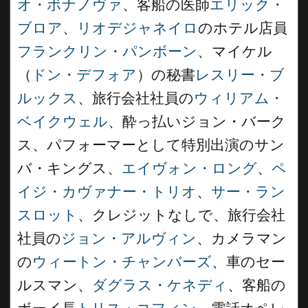
オ・ボナノヴァ
、客船の医師
エリック・
ブロア
、
リオデジャネイロ
のホテル店員
フランクリン・パンボーン
、マイケル
（
ドン・デフォア
）の秘書
レスリー・ブ
ルックス
、旅行会社社員の
ウィリアム・
ベイクウェル
、酔っ払いジョン・バーク
ス、パフォーマーとして特別出演のサン
バ・キングス、
エイヴォン・ロング
、
ペ
イジ・カヴァナー・トリオ
、
サー・ラン
スロット
、クレジットなしで、旅行会社
社員の
ジョン・アルヴィン
、カメラマン
の
ウィートン・チャンバーズ
、車のセー
ルスマン、
ダグラス・ケネディ
、客船の