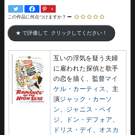
4
この作品に何点つけますか？
互いの浮気を疑う夫婦
に雇われた探偵と歌手
の恋を描く、監督
マイ
ケル・カーティス
、主
演
ジャック・カーソ
ン
、
ジャニス・ペイ
ジ
、
ドン・デフォア
、
ドリス・デイ
、
オスカ