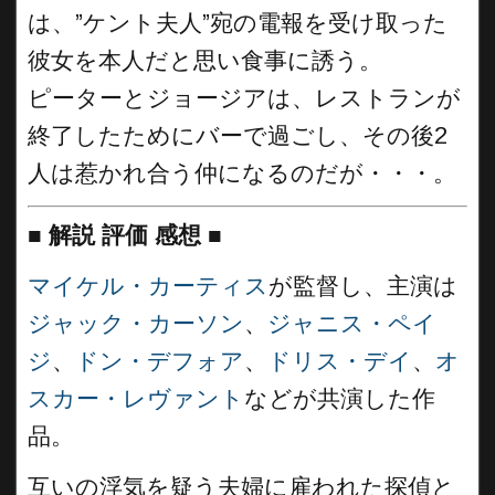
は、”ケント夫人”宛の電報を受け取った
彼女を本人だと思い食事に誘う。
ピーターとジョージアは、レストランが
終了したためにバーで過ごし、その後2
人は惹かれ合う仲になるのだが・・・。
■
解説 評価 感想
■
マイケル・カーティス
が監督し、主演は
ジャック・カーソン
、
ジャニス・ペイ
ジ
、
ドン・デフォア
、
ドリス・デイ
、
オ
スカー・レヴァント
などが共演した作
品。
互いの浮気を疑う夫婦に雇われた探偵と