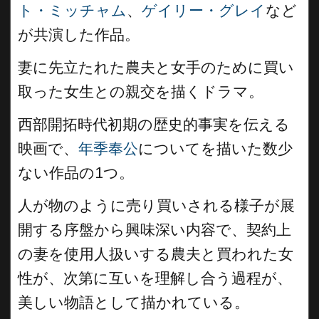
ト・ミッチャム
、
ゲイリー・グレイ
など
が共演した作品。
妻に先立たれた農夫と女手のために買い
取った女生との親交を描くドラマ。
西部開拓時代初期の歴史的事実を伝える
映画で、
年季奉公
についてを描いた数少
ない作品の1つ。
人が物のように売り買いされる様子が展
開する序盤から興味深い内容で、契約上
の妻を使用人扱いする農夫と買われた女
性が、次第に互いを理解し合う過程が、
美しい物語として描かれている。