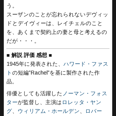
う。
スーザンのことが忘れられないデヴィッ
ドとデイヴィーは、レイチェルのこと
を、あくまで契約上の妻と母と考えるの
だが・・・。
■
解説 評価 感想
■
1945年に発表された、
ハワード・ファス
ト
の短編”Rachel”を基に製作された作
品。
俳優としても活躍した
ノーマン・フォス
ター
が監督し、主演は
ロレッタ・ヤン
グ
、
ウィリアム・ホールデン
、
ロバー