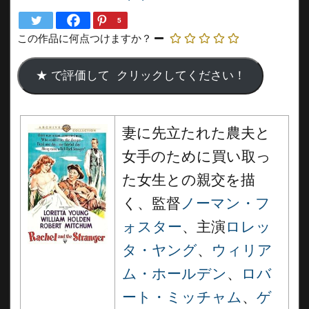
5
この作品に何点つけますか？
妻に先立たれた農夫と
女手のために買い取っ
た女生との親交を描
く、監督
ノーマン・フ
ォスター
、主演
ロレッ
タ・ヤング
、
ウィリア
ム・ホールデン
、
ロバ
ート・ミッチャム
、
ゲ