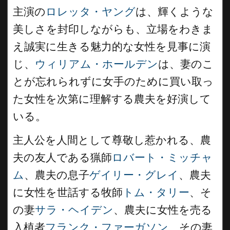
主演の
ロレッタ・ヤング
は、輝くような
美しさを封印しながらも、立場をわきま
え誠実に生きる魅力的な女性を見事に演
じ、
ウィリアム・ホールデン
は、妻のこ
とが忘れられずに女手のために買い取っ
た女性を次第に理解する農夫を好演して
いる。
主人公を人間として尊敬し惹かれる、農
夫の友人である猟師
ロバート・ミッチャ
ム
、農夫の息子
ゲイリー・グレイ
、農夫
に女性を世話する牧師
トム・タリー
、そ
の妻
サラ・ヘイデン
、農夫に女性を売る
入植者
フランク・ファーガソン
、その妻