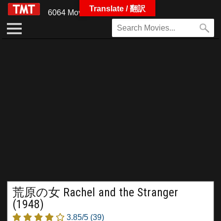
Translate / 翻訳
6064 Movies
荒原の女 Rachel and the Stranger
(1948)
3.85/5
(39)