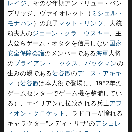
レイジ
、その少年期アンドリュー・バン
ブリッジ、ヴァイオレット（
ミシェル・
モナハン
）の息子
マット・リンツ
、大統
領夫人の
ジェーン・クラコウスキー
、主
人公らゲーム・オタクを信用しない
国家
安全保障会議
のメンバーである
海軍
大将
の
ブライアン・コックス
、
パックマン
の
生みの親である
岩谷徹
の
デニス・アキヤ
マ
（
岩谷徹
は本人役で登場し、1982年の
ゲームセンターでゲーム機を整備してい
る）、エイリアンに拉致される兵士
アフ
ィオン・クロケット
、ラドローが憧れる
キャラクター”レディ・リサ”の
アシュレ