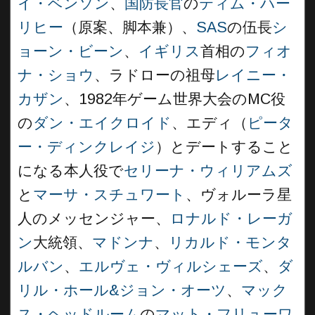
イ・ベンソン
、
国防長官
の
ティム・ハー
リヒー
（原案、脚本兼）、
SAS
の伍長
シ
ョーン・ビーン
、
イギリス
首相の
フィオ
ナ・ショウ
、ラドローの祖母
レイニー・
カザン
、1982年ゲーム世界大会のMC役
の
ダン・エイクロイド
、エディ（
ピータ
ー・ディンクレイジ
）とデートすること
になる本人役で
セリーナ・ウィリアムズ
と
マーサ・スチュワート
、ヴォルーラ星
人のメッセンジャー、
ロナルド・レーガ
ン
大統領、
マドンナ
、
リカルド・モンタ
ルバン
、
エルヴェ・ヴィルシェーズ
、
ダ
リル・ホール&ジョン・オーツ
、
マック
ス・ヘッドルーム
の
マット・フリューワ