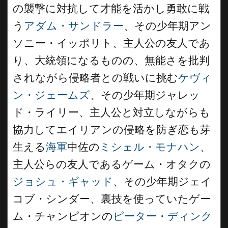
の襲撃に対抗して才能を活かし勇敢に戦
う
アダム・サンドラー
、その少年期アン
ソニー・イッポリト、主人公の友人であ
り、大統領になるものの、無能さを批判
されながら侵略者との戦いに挑む
ケヴィ
ン・ジェームズ
、その少年期ジャレッ
ド・ライリー、主人公と対立しながらも
協力してエイリアンの侵略を防ぎ恋も芽
生える
海軍
中佐の
ミシェル・モナハン
、
主人公らの友人であるゲーム・オタクの
ジョシュ・ギャッド
、その少年期ジェイ
コブ・シンダー、裏技を使っていたゲー
ム・チャンピオンの
ピーター・ディンク