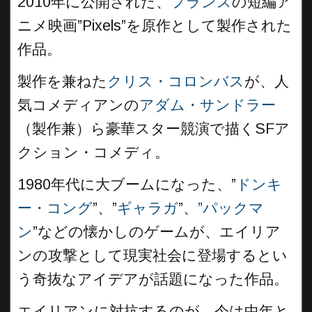
2010年に公開された、
フランス
の短編ア
ニメ映画”Pixels”を原作として製作された
作品。
製作を兼ねた
クリス・コロンバス
が、人
気コメディアンの
アダム・サンドラー
（製作兼）ら豪華スター競演で描くSFア
クション・コメディ。
1980年代に大ブームになった、”
ドンキ
ー・コング
”、”
ギャラガ
”、
”パックマ
ン
”などの懐かしのゲームが、エイリア
ンの攻撃として現実社会に登場するとい
う奇抜なアイデアが話題になった作品。
エイリアンに対抗するのが、今は中年と