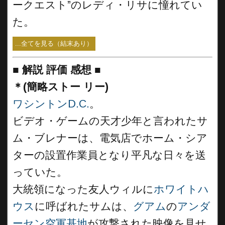
ークエスト”のレディ・リサに憧れてい
た。
...全てを見る（結末あり）
■
解説 評価 感想
■
＊(簡略ストー リー)
ワシントンD.C.
。
ビデオ・ゲームの天才少年と言われたサ
ム・ブレナーは、電気店でホーム・シア
ターの設置作業員となり平凡な日々を送
っていた。
大統領になった友人ウィルに
ホワイトハ
ウス
に呼ばれたサムは、
グアム
の
アンダ
ーセン空軍基地
が攻撃された映像を見せ